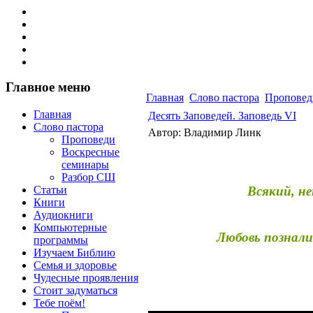
Главное меню
Главная
Слово пастора
Проповед
Главная
Десять Заповедей. Заповедь VI
Слово пастора
Автор: Владимир Линк
Проповеди
Воскресные
семинары
Разбор СШ
Статьи
Всякий, не
Книги
Аудиокниги
Компьютерные
Любовь познали
программы
Изучаем Библию
Семья и здоровье
Чудесные проявления
Стоит задуматься
Тебе поём!