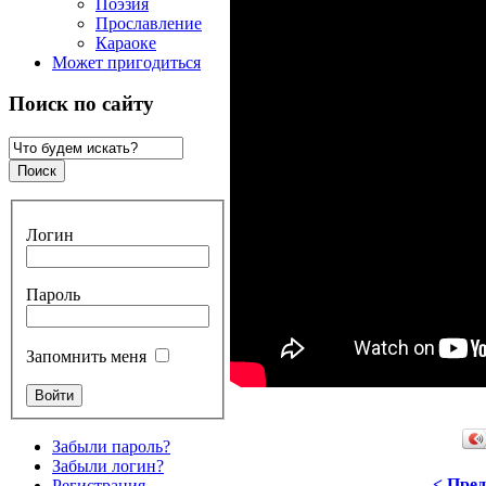
Поэзия
Прославление
Караоке
Может пригодиться
Поиск по сайту
Логин
Пароль
Запомнить меня
Забыли пароль?
Забыли логин?
< Пре
Регистрация