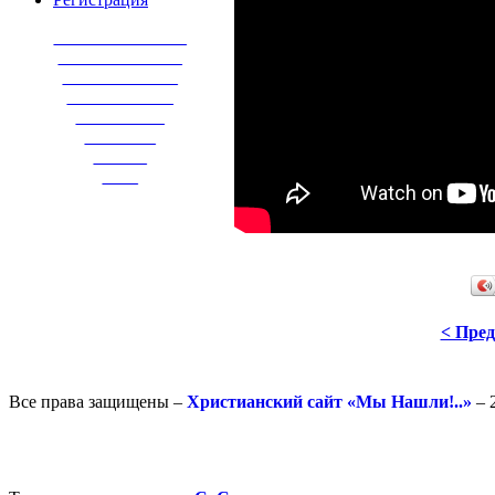
_______________
______________
_____________
____________
__________
________
______
____
< Пре
Все права защищены –
Христианский сайт «Мы Нашли!..»
– 