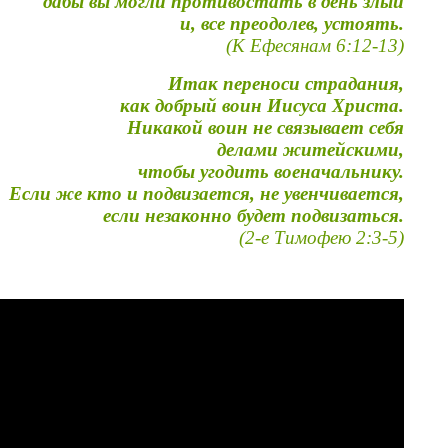
дабы вы могли противостать в день злый
и, все преодолев, устоять.
(К Ефесянам 6:12-13)
Итак переноси страдания,
как добрый воин Иисуса Христа.
Никакой воин не связывает себя
делами житейскими,
чтобы угодить военачальнику.
Если же кто и подвизается, не увенчивается,
если незаконно будет подвизаться.
(2-е Тимофею 2:3-5)