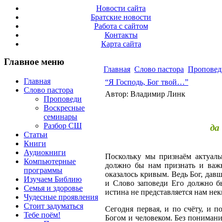
Новости сайта
Братские новости
Работа с сайтом
Контакты
Карта сайта
Главное меню
Главная
Слово пастора
Проповед
Главная
“Я Господь, Бог твой…”
Слово пастора
Автор: Владимир Линк
Проповеди
Воскресные
семинары
Разбор СШ
да
Статьи
Книги
Аудиокниги
Поскольку мы признаём актуальн
Компьютерные
должно бы нам признать и важн
программы
оказалось кривым. Ведь Бог, давш
Изучаем Библию
и Слово заповеди Его должно бы
Семья и здоровье
истина не представляется нам не
Чудесные проявления
Стоит задуматься
Сегодня первая, и по счёту, и 
Тебе поём!
Богом и человеком. Без понимания