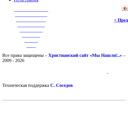
_______________
______________
_____________
< Пре
____________
__________
________
______
____
Все права защищены –
Христианский сайт «Мы Нашли!..»
–
2009 - 2026
-
-
Техническая поддержка
С. Соседов