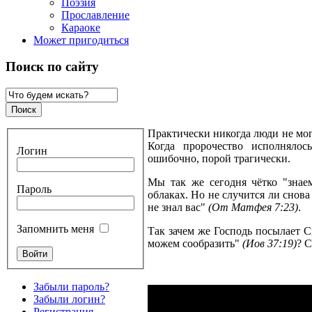
Поэзия
Прославление
Караоке
Может пригодиться
Поиск по сайту
Практически никогда люди не мог
Когда пророчество исполнялось
Логин
ошибочно, порой трагически.
Мы так же сегодня чётко "знае
Пароль
облаках. Но не случится ли снова
не знал вас"
(От Матфея 7:23)
.
Запомнить меня
Так зачем же Господь посылает С
можем сообразить"
(Иов 37:19)
? 
Забыли пароль?
Забыли логин?
Регистрация