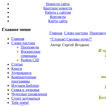
Новости сайта
Братские новости
Работа с сайтом
Контакты
Карта сайта
Главное меню
Главная
Слово пастора
Проповед
Главная
“Сторож! Сколько ночи?”
Слово пастора
Автор: Сергей Ягодкин
Проповеди
И п
Воскресные
семинары
Разбор СШ
Статьи
Книги
Аудиокниги
зн
Компьютерные
программы
Изучаем Библию
Семья и здоровье
Чудесные проявления
Бож
Стоит задуматься
Тебе поём!