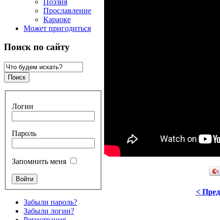
Поэзия
Прославление
Караоке
Может пригодиться
Поиск по сайту
Логин
Пароль
Запомнить меня
< Пре
Забыли пароль?
Забыли логин?
Регистрация