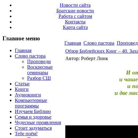
Новости сайта
Братские новости
Работа с сайтом
Контакты
Карта сайта
Главное меню
Главная
Слово пастора
Проповед
Главная
Обзор Библейских Книг – 40. Захар
Слово пастора
Автор: Роберт Линк
Проповеди
Воскресные
И от
семинары
Разбор СШ
и чаше
Статьи
и п
Книги
и две ма
Аудиокниги
Компьютерные
программы
Изучаем Библию
Семья и здоровье
Чудесные проявления
Стоит задуматься
Тебе поём!