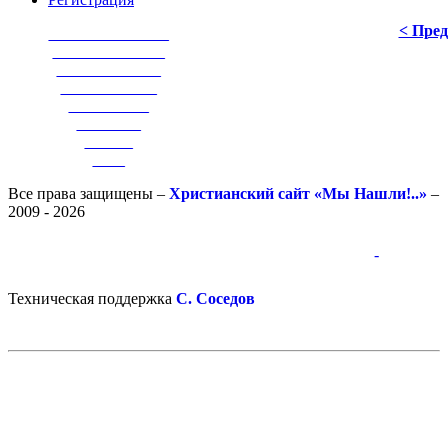
< Пре
_______________
______________
_____________
____________
__________
________
______
____
Все права защищены –
Христианский сайт «Мы Нашли!..»
–
2009 - 2026
-
-
Техническая поддержка
С. Соседов