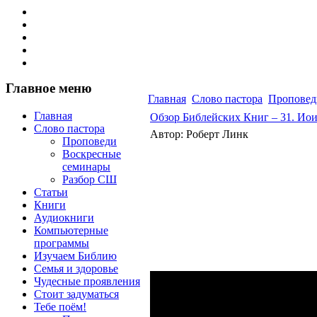
Главное меню
Главная
Слово пастора
Проповед
Главная
Обзор Библейских Книг – 31. Ио
Слово пастора
Автор: Роберт Линк
Проповеди
Воскресные
семинары
Разбор СШ
Статьи
Книги
Аудиокниги
Компьютерные
программы
Изучаем Библию
Семья и здоровье
Чудесные проявления
Стоит задуматься
Тебе поём!