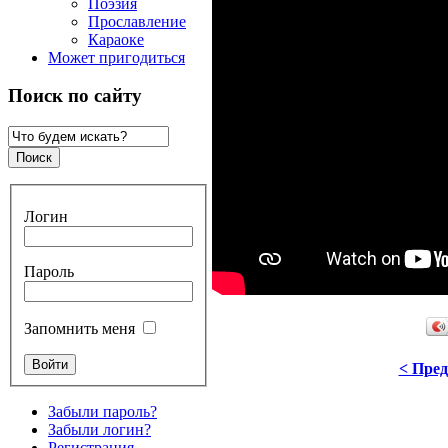
Поэзия
Прославление
Караоке
Может пригодиться
Поиск по сайту
Логин
Пароль
Запомнить меня
< Пре
Забыли пароль?
Забыли логин?
Регистрация