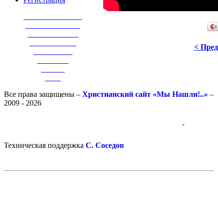
_______________
______________
_____________
____________
< Пре
__________
________
______
____
Все права защищены –
Христианский сайт «Мы Нашли!..»
–
2009 - 2026
-
-
Техническая поддержка
С. Соседов