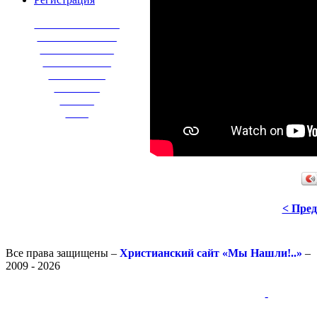
_______________
______________
_____________
____________
__________
________
______
____
< Пре
Все права защищены –
Христианский сайт «Мы Нашли!..»
–
2009 - 2026
-
-