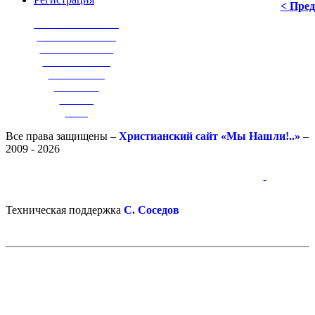
< Пре
_______________
______________
_____________
____________
__________
________
______
____
Все права защищены –
Христианский сайт «Мы Нашли!..»
–
2009 - 2026
-
-
Техническая поддержка
С. Соседов