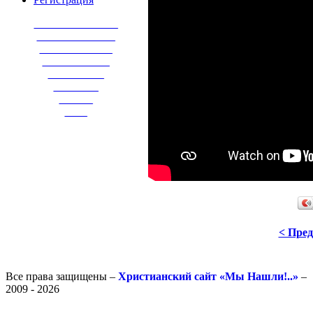
_______________
______________
_____________
____________
__________
________
______
____
< Пре
Все права защищены –
Христианский сайт «Мы Нашли!..»
–
2009 - 2026