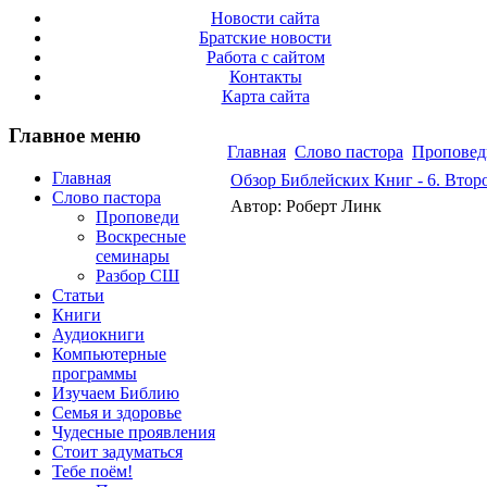
Новости сайта
Братские новости
Работа с сайтом
Контакты
Карта сайта
Главное меню
Главная
Слово пастора
Проповед
Главная
Обзор Библейских Книг - 6. Втор
Слово пастора
Автор: Роберт Линк
Проповеди
Воскресные
семинары
Разбор СШ
Статьи
Книги
Аудиокниги
Компьютерные
программы
Изучаем Библию
Семья и здоровье
Чудесные проявления
Стоит задуматься
Тебе поём!