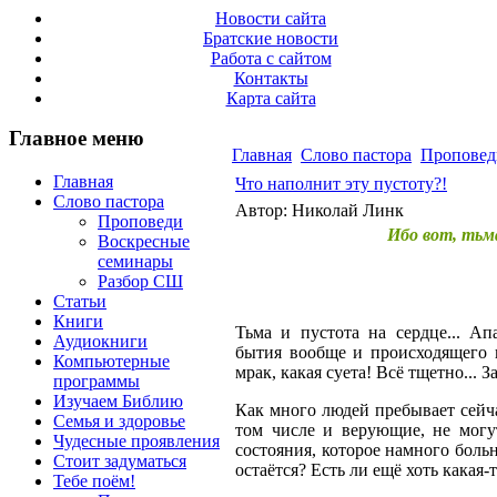
Новости сайта
Братские новости
Работа с сайтом
Контакты
Карта сайта
Главное меню
Главная
Слово пастора
Проповед
Главная
Что наполнит эту пустоту?!
Слово пастора
Автор: Николай Линк
Проповеди
Ибо вот, тьм
Воскресные
семинары
Разбор СШ
Статьи
Книги
Тьма и пустота на сердце... Ап
Аудиокниги
бытия вообще и происходящего в
Компьютерные
мрак, какая суета! Всё тщетно... З
программы
Изучаем Библию
Как много людей пребывает сейча
Семья и здоровье
том числе и верующие, не могу
Чудесные проявления
состояния, которое намного боль
Стоит задуматься
остаётся? Есть ли ещё хоть какая-
Тебе поём!