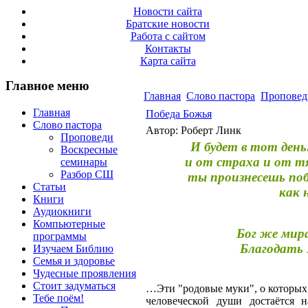
Новости сайта
Братские новости
Работа с сайтом
Контакты
Карта сайта
Главное меню
Главная
Слово пастора
Проповед
Главная
Победа Божья
Слово пастора
Автор: Роберт Линк
Проповеди
И будет в тот день
Воскресные
и от страха и от т
семинары
Разбор СШ
ты произнесешь поб
Статьи
как 
Книги
Аудиокниги
Компьютерные
Бог же мир
программы
Благодать 
Изучаем Библию
Семья и здоровье
Чудесные проявления
Стоит задуматься
…Эти "родовые муки", о которых 
Тебе поём!
человеческой души достаётся 