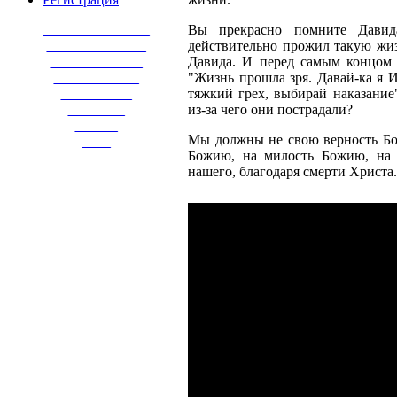
_______________
Вы прекрасно помните Дави
______________
действительно прожил такую жиз
_____________
Давида. И перед самым концом о
____________
"Жизнь прошла зря. Давай-ка я 
__________
тяжкий грех, выбирай наказание
________
из-за чего они пострадали?
______
Мы должны не свою верность Бог
____
Божию, на милость Божию, на 
нашего, благодаря смерти Христа.