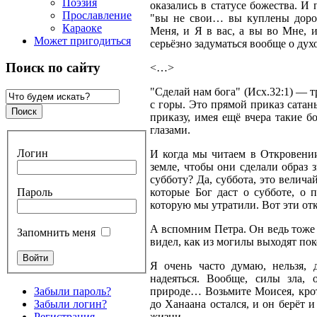
Поэзия
оказались в статусе божества. И 
Прославление
"вы не свои… вы куплены дорого
Караоке
Меня, и Я в вас, а вы во Мне, и
Может пригодиться
серьёзно задуматься вообще о ду
Поиск по сайту
<…>
"Сделай нам бога" (Исх.32:1) — 
с горы. Это прямой приказ сатан
приказу, имея ещё вчера такие 
глазами.
Логин
И когда мы читаем в Откровени
земле, чтобы они сделали образ з
субботу? Да, суббота, это велич
Пароль
которые Бог даст о субботе, о 
которую мы утратили. Вот эти откр
А вспомним Петра. Он ведь тоже 
Запомнить меня
видел, как из могилы выходят по
Я очень часто думаю, нельзя, 
надеяться. Вообще, силы зла,
Забыли пароль?
природе… Возьмите Моисея, крот
Забыли логин?
до Ханаана остался, и он берёт и
Регистрация
жизни.