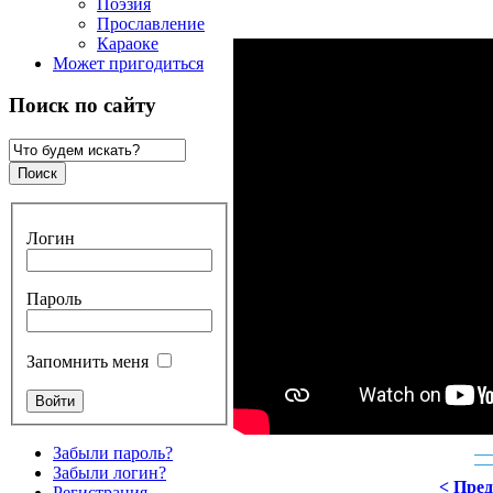
Поэзия
Прославление
Караоке
Может пригодиться
Поиск по сайту
Логин
Пароль
Запомнить меня
Забыли пароль?
Забыли логин?
< Пре
Регистрация