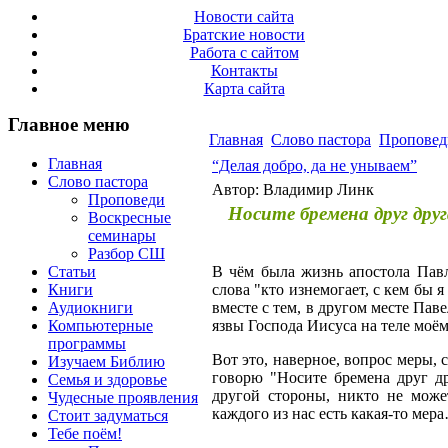
Новости сайта
Братские новости
Работа с сайтом
Контакты
Карта сайта
Главное меню
Главная
Слово пастора
Проповед
Главная
“Делая добро, да не унываем”
Слово пастора
Автор: Владимир Линк
Проповеди
Носите бремена друг дру
Воскресные
семинары
Разбор СШ
Статьи
В чём была жизнь апостола Павл
Книги
слова "кто изнемогает, с кем бы 
Аудиокниги
вместе с тем, в другом месте Пав
Компьютерные
язвы Господа Иисуса на теле моём"
программы
Вот это, наверное, вопрос меры, 
Изучаем Библию
говорю "Носите бремена друг др
Семья и здоровье
другой стороны, никто не може
Чудесные проявления
каждого из нас есть какая-то мер
Стоит задуматься
Тебе поём!