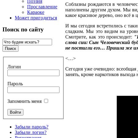
Поэзия
Соблазны рождаются в человеческ
Прославление
наполнены другим духом. Мы види
Караоке
какое красивое дерево, оно всё в ц
Может пригодиться
И мы сегодня встретились с таки
Поиск по сайту
сладким. Мы это видим на уровн
Смотрите, как это происходит:
"
слова сии: Сын Человеческий буд
не постигли его… Пришла же им
<…>
Логин
Сегодня уже очевидно: всеобщая д
занять, кроме наркотиков выхода
Пароль
Запомнить меня
Забыли пароль?
Забыли логин?
Регистрация