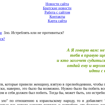
Новости сайта
Братские новости
Работа с сайтом
Контакты
Карта сайта
и
Зло. Истреблять или не противиться?
ся?
А Я говорю вам: н
тебя в правую ще
и кто захочет судиться
отдай ему и верх
идти с 
еев, которые привели женщину, взятую в прелюбодеянии, чтобы п
ски, наверно, это было бы возможно. Нужно было бы побить все
м и себя должен был побить. Тогда бы, может быть, зло истреби
 зло" по отношению к израильскому народу, то и добавляет: "
орые так хотели навести порядок и истребить эту бедную же