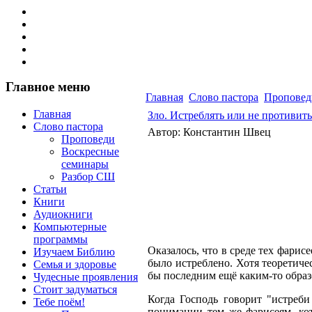
Главное меню
Главная
Слово пастора
Проповед
Главная
Зло. Истреблять или не противить
Слово пастора
Автор: Константин Швец
Проповеди
Воскресные
семинары
Разбор СШ
Статьи
Книги
Аудиокниги
Компьютерные
программы
Оказалось, что в среде тех фарис
Изучаем Библию
было истреблено. Хотя теоретиче
Семья и здоровье
бы последним ещё каким-то образо
Чудесные проявления
Стоит задуматься
Когда Господь говорит "истреби
Тебе поём!
понимании тем же фарисеям, кот