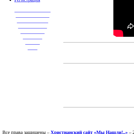
_______________
______________
_____________
____________
__________
________
______
____
Все права защищены –
Христианский сайт «Мы Нашли!..»
– 