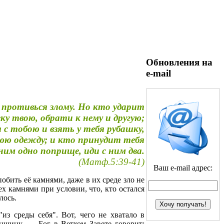
Обновления на
e-mail
е противься злому. Но кто ударит
ку твою, обрати к нему и другую;
 с тобою и взять у тебя рубашку,
нюю одежду; и кто принудит тебя
ним одно поприще, иди с ним два.
(Матф.5:39-41)
Ваш e-mail адрес:
обить её камнями, даже в их среде зло не
х камнями при условии, что, кто остался
лось.
из среды себя". Вот, чего не хватало в
нщину, — Бог в Ветхом Завете говорит: