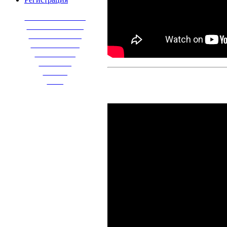
_______________
______________
_____________
____________
__________
________
______
____