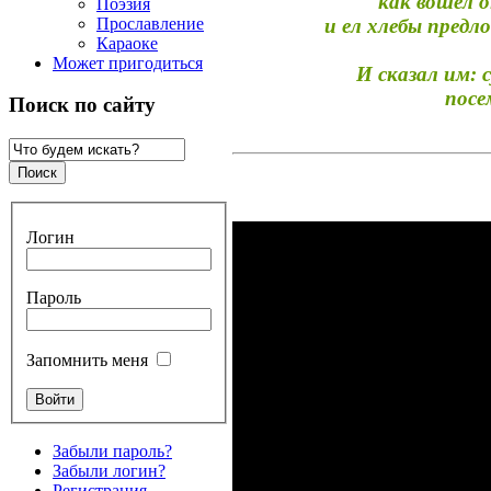
как вошел 
Поэзия
Прославление
и ел хлебы предл
Караоке
Может пригодиться
И сказал им: с
посе
Поиск по сайту
Логин
Пароль
Запомнить меня
Забыли пароль?
Забыли логин?
Регистрация