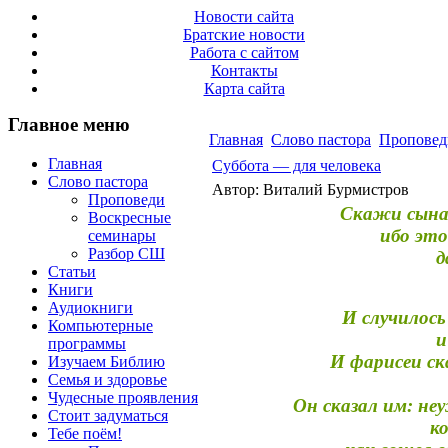
Новости сайта
Братские новости
Работа с сайтом
Контакты
Карта сайта
Главное меню
Главная
Слово пастора
Проповед
Главная
Суббота — для человека
Слово пастора
Автор: Виталий Бурмистров
Проповеди
Скажи сына
Воскресные
ибо это
семинары
Разбор СШ
д
Статьи
Книги
Аудиокниги
И случилось
Компьютерные
и
программы
И фарисеи ск
Изучаем Библию
Семья и здоровье
Чудесные проявления
Он сказал им: не
Стоит задуматься
к
Тебе поём!