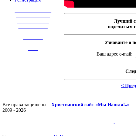
_______________
______________
_____________
Лучший с
____________
поделиться 
__________
________
Узнавайте о п
______
____
Ваш адрес e-mail:
След
< Пре
Все права защищены –
Христианский сайт «Мы Нашли!..»
–
2009 - 2026
-
-