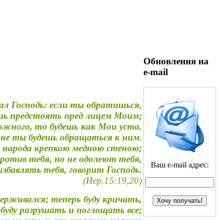
Обновления на
e-mail
зал Господь: если ты обратишься,
ешь предстоять пред лицем Моим;
тожного, то будешь как Мои уста.
 не ты будешь обращаться к ним.
о народа крепкою медною стеною;
ротив тебя, но не одолеют тебя,
Ваш e-mail адрес:
избавлять тебя, говорит Господь.
(Иер.15:19,20)
держивался; теперь буду кричать,
буду разрушать и поглощать все;