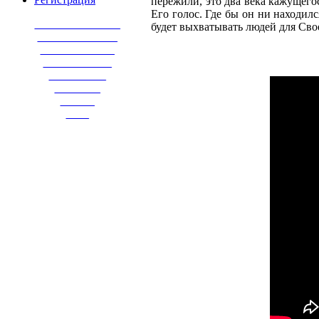
пережили, это два века кажущего
Его голос. Где бы он ни находилс
_______________
будет выхватывать людей для Свое
______________
_____________
____________
__________
________
______
____