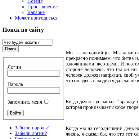
Поэзия
Прославление
Караоке
Может пригодиться
Поиск по сайту
Мы — лаодикийцы. Мы даже не п
прекрасно понимаем, что битва и
заложниками, жертвами. И поэтом
Логин
стороне человека, что бы он ни 
человек должен напрягать свой у
что он здесь находится далеко н
Пароль
Когда дьявол услышал: "вражду 
Запомнить меня
которая пронизывает любое твор
Забыли пароль?
Когда мы на сегодняшний день на
Забыли логин?
жизнь, я сказал бы, что это тот 
Регистрация