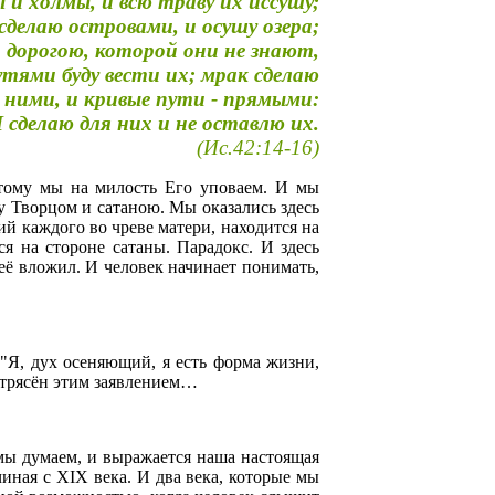
 и холмы, и всю траву их иссушу;
 сделаю островами, и осушу озера;
х дорогою, которой они не знают,
тями буду вести их; мрак сделаю
 ними, и кривые пути - прямыми:
 сделаю для них и не оставлю их.
(Ис.42:14-16)
тому мы на милость Его уповаем. И мы
у Творцом и сатаною. Мы оказались здесь
й каждого во чреве матери, находится на
ся на стороне сатаны. Парадокс. И здесь
её вложил. И человек начинает понимать,
"Я, дух осеняющий, я есть форма жизни,
отрясён этим заявлением…
 мы думаем, и выражается наша настоящая
чиная с XIX века. И два века, которые мы