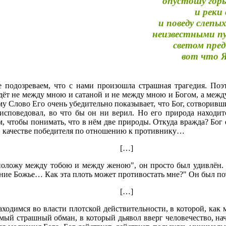
опустошу горы
и реки
и поведу слепы
неизвестными пу
светом пред
вот что Я
одозреваем, что с нами произошла страшная трагедия. Поэ
дёт не между мною и сатаной и не между мною и Богом, а межд
у Слово Его очень убедительно показывает, что Бог, сотворивши
исповедовал, во что бы он ни верил. Но его природа находит
м, чтобы понимать, что в нём две природы. Откуда вражда? Бог 
е в качестве победителя по отношению к противнику…
[…]
положу между тобою и между женою", он просто был удивлён. 
ение Божье… Как эта плоть может противостать мне?" Он был п
[…]
ходимся во власти плотской действительности, в которой, как
самый страшный обман, в который дьявол вверг человечество, на