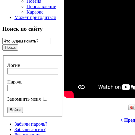
Поэзия
Прославление
Караоке
Может пригодиться
Поиск по сайту
Логин
Пароль
Запомнить меня
< Пре
Забыли пароль?
Забыли логин?
Регистрация