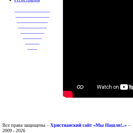
_______________
______________
_____________
____________
__________
________
______
____
Все права защищены –
Христианский сайт «Мы Нашли!..»
–
2009 - 2026