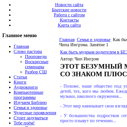
Новости сайта
Братские новости
Работа с сайтом
Контакты
Карта сайта
Главное меню
Главная
Семья и здоровье
Как бы
Чипа Ингрэма. Занятие 1
Главная
Слово пастора
Как быть мудрым родителем в Б
Проповеди
Автор: Чип Ингрэм
Воскресные
ЭТОТ БЕЗУМНЫЙ М
семинары
Разбор СШ
СО ЗНАКОМ ПЛЮС
Статьи
Книги
- Похоже, наше общество под у
Аудиокниги
детей, тех, кого мы любим. Еже
Компьютерные
музыки, школного окружения...
программы
Изучаем Библию
- Этот мир навязывает свои взгляд
Семья и здоровье
Чудесные проявления
- У большинства подростков се
Стоит задуматься
просто плывут по течению...
Тебе поём!