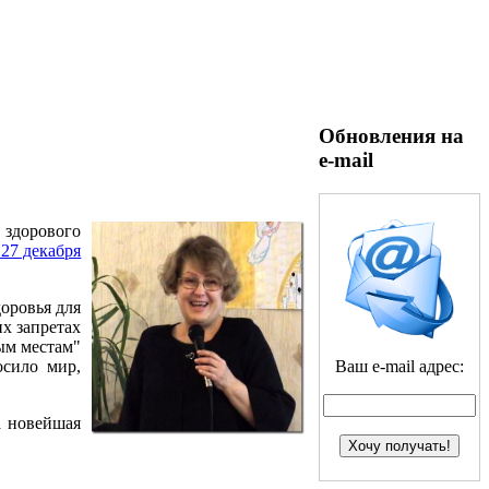
Обновления на
e-mail
 здорового
 27 декабря
оровья для
х запретах
ым местам"
Ваш e-mail адрес:
осило мир,
а новейшая