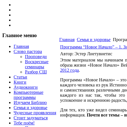
Главное меню
Главная
Семья и здоровье
Програм
Главная
Программа “Новое Начало” – 1. З
Слово пастора
Автор: Эстер Лиетувиетис
Проповеди
Этим материалом мы начинаем п
Воскресные
образа жизни «Новое Начало» Ве
семинары
2012 года
.
Разбор СШ
Статьи
Программа «Новое Начало» – это 
Книги
каждого человека из рук Истинно
Аудиокниги
и самоистязаниях различными ди
Компьютерные
каждого из нас так, чтобы это
программы
успокоение и искреннюю радость,
Изучаем Библию
Семья и здоровье
Для тех, кто уже видел семинары
Чудесные проявления
информация.
Почти все темы – 
Стоит задуматься
Тебе поём!