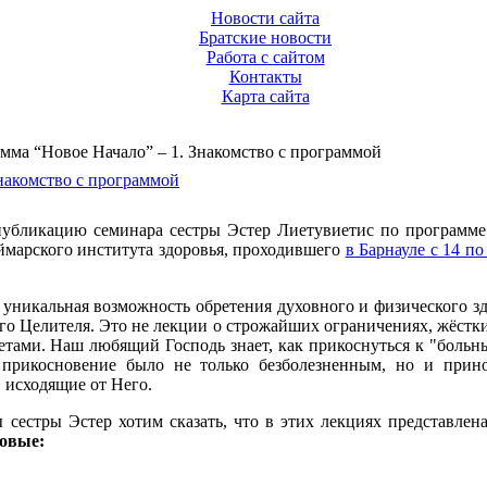
Новости сайта
Братские новости
Работа с сайтом
Контакты
Карта сайта
ма “Новое Начало” – 1. Знакомство с программой
накомство с программой
убликацию семинара сестры Эстер Лиетувиетис по программе
ймарского института здоровья, проходившего
в Барнауле с 14 по
уникальная возможность обретения духовного и физического зд
го Целителя. Это не лекции о строжайших ограничениях, жёстки
етами. Наш любящий Господь знает, как прикоснуться к "больн
 прикосновение было не только безболезненным, но и прин
 исходящие от Него.
 сестры Эстер хотим сказать, что в этих лекциях представлен
новые: