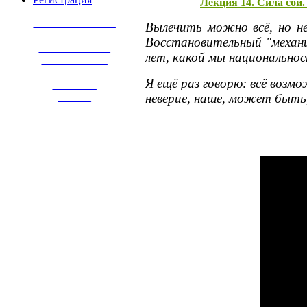
Лекция 14. Сила сои.
_______________
Вылечить можно всё, но не
______________
Восстановительный "механиз
_____________
лет, какой мы национальнос
____________
__________
Я ещё раз говорю: всё возм
________
______
неверие, наше, может быть
____