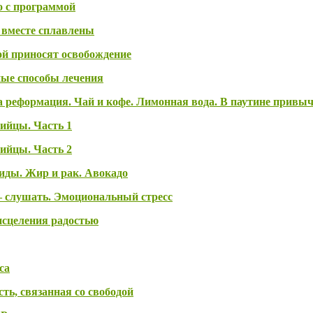
о с программой
е вместе сплавлены
ой приносят освобождение
ные способы лечения
а реформация. Чай и кофе. Лимонная вода. В паутине привы
бийцы. Часть 1
бийцы. Часть 2
иды. Жир и рак. Авокадо
– слушать. Эмоциональный стресс
исцеления радостью
са
ть, связанная со свободой