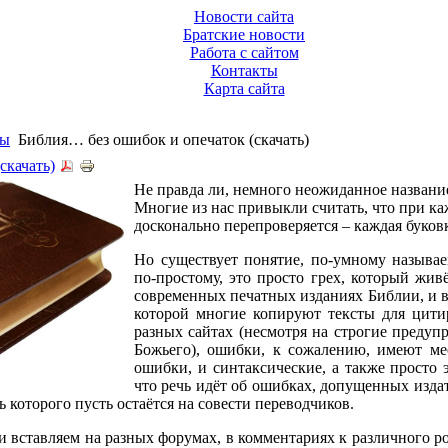
Новости сайта
Братские новости
Работа с сайтом
Контакты
Карта сайта
мы
Библия… без ошибок и опечаток (скачать)
скачать)
Не правда ли, немного неожиданное названи
Многие из нас привыкли считать, что при к
досконально перепроверяется – каждая буков
Но существует понятие, по-умному называе
по-простому, это просто грех, который живё
современных печатных изданиях Библии, и в
которой многие копируют тексты для цити
разных сайтах (несмотря на строгие предуп
Божьего), ошибки, к сожалению, имеют ме
ошибки, и синтаксические, а также просто 
что речь идёт об ошибках, допущенных издат
ь которого пусть остаётся на совести переводчиков.
 и вставляем на разных форумах, в комментариях к различного ро