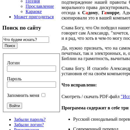
Поэзия
подтверждение нашей правоты С
Прославление
морального права дискутировать,
Караоке
отсюда к
С
а
дому
,
Г
а
морре
, Ад
Может пригодиться
скопировали это в вашей компью
Поиск по сайту
Слава Богу, что Он побудил наше
говорит сам Александр, "хочется,
и я рад, что хоть в чем-то могу 
Да, нужно признать, что на сам
печатных, так и электронных, и,
Библии на грамотность, вычитыва
Логин
Слава Богу. И спасибо Александ
установив её на своём компьютере
Пароль
Что исправлено:
Запомнить меня
Смотреть / скачать PDF-файл
"Исп
Программа содержит в себе три 
Русский синодальный перев
Забыли пароль?
Забыли логин?
Современный перевод
Регистрация