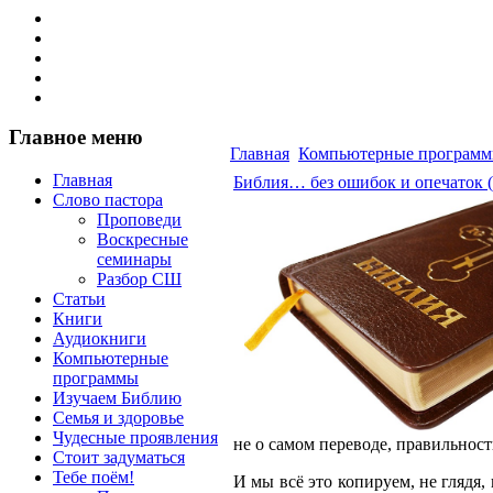
Главное меню
Главная
Компьютерные програм
Главная
Библия… без ошибок и опечаток (
Слово пастора
Проповеди
Воскресные
семинары
Разбор СШ
Статьи
Книги
Аудиокниги
Компьютерные
программы
Изучаем Библию
Семья и здоровье
Чудесные проявления
не о самом переводе, правильност
Стоит задуматься
Тебе поём!
И мы всё это копируем, не глядя,