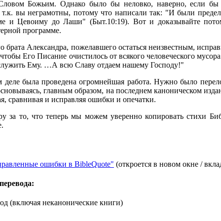
ловом Божьим. Однако было бы неловко, наверно, если бы в
 т.к. вы неграмотны, потому что написали так: "И были преде
ме и Цевоиму до Лаши" (Быт.10:19). Вот и доказывайте потом
терной программе.
го брата Александра, пожелавшего остаться неизвестным, исправ
 чтобы Его Писание очистилось от всякого человеческого мусора.
послужить Ему. …А всю Славу отдаем нашему Господу!"
ом деле была проведена огромнейшая работа. Нужно было перел
 основываясь, главным образом, на последнем каноническом изда
я, сравнивая и исправляя ошибки и опечатки.
ру за то, что теперь мы можем уверенно копировать стихи Биб
.
равленные ошибки в BibleQuote"
(откроется в новом окне / вкла
перевода:
од (включая неканонические книги)