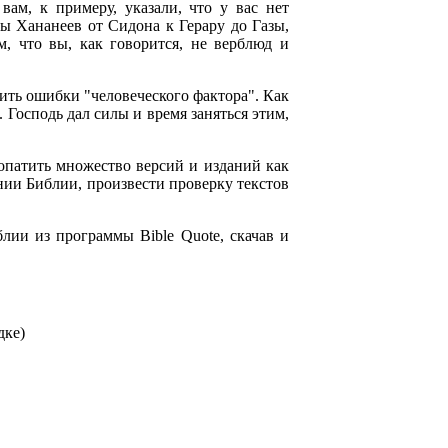
ам, к примеру, указали, что у вас нет
лы Хананеев от Сидона к Герару до Газы,
, что вы, как говорится, не верблюд и
ить ошибки "человеческого фактора". Как
 Господь дал силы и время заняться этим,
опатить множество версий и изданий как
нии Библии, произвести проверку текстов
лии из программы Bible Quote, скачав и
дке)