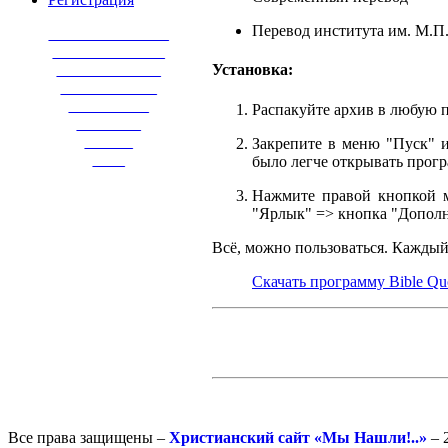
Перевод института им. М.П.
_______________
______________
_____________
Установка:
____________
__________
Распакуйте архив в любую па
________
______
Закрепите в меню "Пуск" и
____
было легче открывать прогр
Нажмите правой кнопкой м
"Ярлык" => кнопка "Дополн
Всё, можно пользоваться. Каждый 
Скачать программу Bible Qu
Все права защищены –
Христианский сайт «Мы Нашли!..»
– 