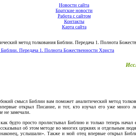
Новости сайта
Братские новости
Работа с сайтом
Контакты
Карта сайта
ческий метод толкования Библии. Передача 1. Полнота Божест
 Библии. Передача 1. Полнота Божественности Христа
Исс
лубокий смысл Библии вам поможет аналитический метод толков
 впервые открыл Писание, и тот, кто изучал его уже много 
е не замечали.
 как будто просто пролистывал Библию и только теперь начал
ассказывал об этом методе во многих церквях и отдельным людям
 наконец, услышали». Также и мой отец впервые открыл Библи