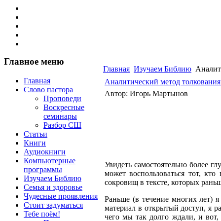
Главное меню
Главная
Изучаем Библию
Аналити
Главная
Аналитический метод толкования
Слово пастора
Автор: Игорь Мартынов
Проповеди
Воскресные
семинары
Разбор СШ
Статьи
Книги
Аудиокниги
Компьютерные
Увидеть самостоятельно более г
программы
может воспользоваться тот, кто
Изучаем Библию
сокровищ в тексте, которых раньш
Семья и здоровье
Чудесные проявления
Раньше (в течение многих лет) я
Стоит задуматься
материал в открытый доступ, я р
Тебе поём!
чего мы так долго ждали, и вот,