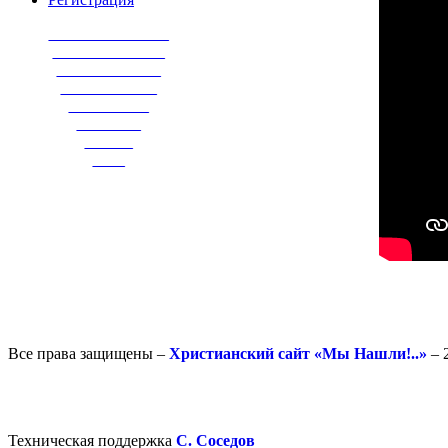
_______________
______________
_____________
____________
__________
________
______
____
Все права защищены –
Христианский сайт «Мы Нашли!..»
– 
Техническая поддержка
С. Соседов