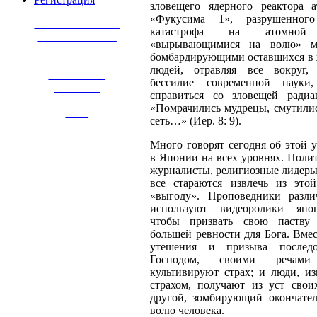
зловещего ядерного реактора 
«Фукусима 1», разрушенног
_______________
катастрофа на атомно
______________
«вырывающимися на волю» ми
_____________
бомбардирующими оставшихся в 
____________
людей, отравляя все вокруг,
__________
бессилие современной науки
________
справиться со зловещей радиа
______
«Помрачились мудрецы, смутилис
____
сеть…» (Иер. 8: 9).
Много говорят сегодня об этой 
в Японии на всех уровнях. Полит
журналисты, религиозные лидеры
все стараются извлечь из это
«выгоду». Проповедники разл
используют видеоролики япон
чтобы призвать свою паств
большей ревности для Бога. Вмес
утешения и призыва послед
Господом, своими речами
культивируют страх; и люди, и
страхом, получают из уст свои
другой, зомбирующий окончате
волю человека.