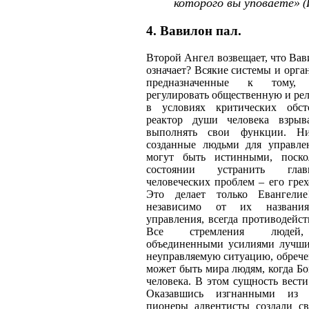
которого вы уповаете»
(
4. Вавилон пал.
Второй Ангел возвещает, что Вав
означает? Всякие системы и орга
предназначенные к тому,
регулировать общественную и ре
в условиях критических обсто
реактор души человека взрыв
выполнять свои функции. Ни
созданные людьми для управле
могут быть истинными, поск
состоянии устранить гла
человеческих проблем – его гре
Это делает только Евангели
независимо от их назван
управления, всегда противодейс
Все стремления людей,
объединенными усилиями лучши
неуправляемую ситуацию, обрече
может быть мира людям, когда Бо
человека. В этом сущность вести
Оказавшись изгнанными из 
пионеры адвентисты создали с