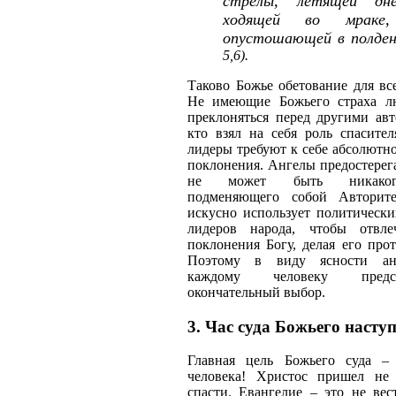
стрелы, летящей дне
ходящей во мраке,
опустошающей в полден
5,6).
Таково Божье обетование для вс
Не имеющие Божьего страха л
преклоняться перед другими авт
кто взял на себя роль спасите
лидеры требуют к себе абсолютн
поклонения. Ангелы предостерега
не может быть никакого
подменяющего собой Авторите
искусно использует политическ
лидеров народа, чтобы отвле
поклонения Богу, делая его про
Поэтому в виду ясности анг
каждому человеку предс
окончательный выбор.
3. Час суда Божьего насту
Главная цель Божьего суда –
человека! Христос пришел не
спасти. Евангелие – это не ве