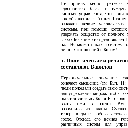
Не приняв весть Третьего А
адвентистов была вынужден
систему управления, что Писан
как обращение в Египет. Египет
означает всякие человечески
системы, при помощи которых
удержать общество от полного 
глазах Бога все это представляет
пал. Не может никакая система з
личных отношений с Богом!
5. Политические и религи
составляют Вавилон.
Первоначальное значение с
означает смешение (см. Быт. 11:
люди пожелали создать свою сист
для управления миром, чтобы к
бы этой системе. Бог и Его воля
взяты ими в расчет. Вмеша
разрушило их планы. Смешени
теперь в душе любого человека
грехе. Отсюда его вечная тя
различных систем для управ