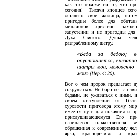
как это похоже на то, что пр
сегодня! Тысячи японцев сег
оставить свои жилища, пот
пригодны более для обита
миллионов христиан наход
запустении и не пригодны для
Духа Святого. Душа чело
разграбленному шатру.
«Беда за бедою; в
опустошается, внезапно
шатры мои, мгновенно 
мои»
(Иер. 4: 20).
Вот о чем пророк предлагает д
сокрушаться. Не бороться с на
бедами, не уживаться с ними, 
своем отступлении от Госп
суровости приговора этому мир
имеется путь для покаяния и п
прислушивающемуся Его пр
начинается торжественная ве
обращенная к современному чел
ярко, красноречиво и кра