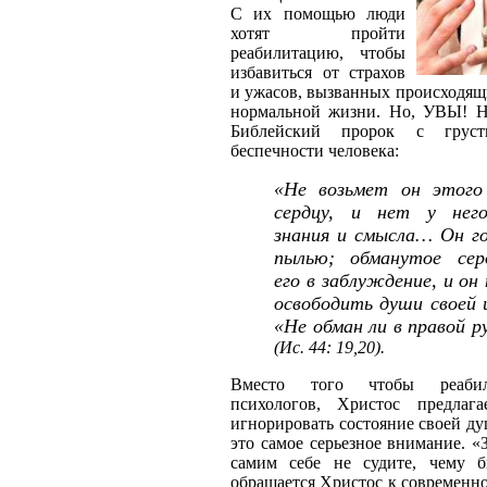
С их помощью люди
хотят пройти
реабилитацию, чтобы
избавиться от страхов
и ужасов, вызванных происходящи
нормальной жизни. Но, УВЫ! Н
Библейский пророк с грус
беспечности человека:
«Не возьмет он этого
сердцу, и нет у нег
знания и смысла… Он го
пылью; обманутое сер
его в заблуждение, и о
освободить души своей 
«Не обман ли в правой р
(Ис. 44: 19,20).
Вместо того чтобы реабил
психологов, Христос предлаг
игнорировать состояние своей ду
это самое серьезное внимание. «
самим себе не судите, чему 
обращается Христос к современно