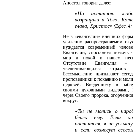
Апостол говорит далее:
«Но истинною любо
возращали в Того, Кот
глава, Христос»
(Ефес. 4: 
Не в «евангелии» внешних форм
усиленно распространяемом слу
нуждается современный челов
Евангелии, способном помочь ч
мир и покой в нашем несп
Отсутствие Евангелия –
увеличивающихся страхов
Бессмысленно призывают сего
проповедники к покаянию и моли
церквей. Введенному в забл
своими духовными лидерами, 
через Своего пророка, огорченн
вокруг:
«Ты не молись о наро
благо ему. Если о
поститься, я не услышу
и если вознесут всес