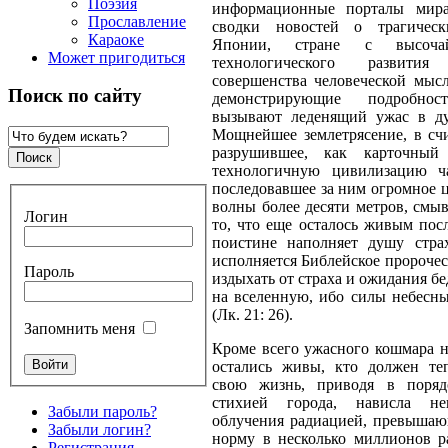
Поэзия
информационные порталы мир
Прославление
сводки новостей о трагичес
Караоке
Японии, стране с высоча
Может пригодиться
технологического развит
совершенства человеческой мыс
Поиск по сайту
демонстрирующие подробнос
вызывают леденящий ужас в д
Мощнейшее землетрясение, в сч
разрушившее, как карточный
технологичную цивилизацию ч
последовавшее за ним огромное 
волны более десяти метров, смы
Логин
то, что еще осталось живым посл
поистине наполняет душу стра
исполняется Библейское пророчес
Пароль
издыхать от страха и ожидания б
на вселенную, ибо силы небесн
(Лк. 21: 26).
Запомнить меня
Кроме всего ужасного кошмара н
остались живы, кто должен теп
свою жизнь, приводя в поряд
стихией города, нависла не
Забыли пароль?
облучения радиацией, превыша
Забыли логин?
норму в несколько миллионов р
Регистрация