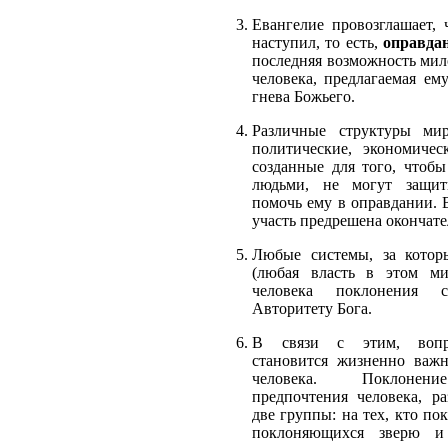
Евангелие провозглашает, 
наступил, то есть,
оправда
последняя возможность мил
человека, предлагаемая ем
гнева Божьего.
Различные структуры мир
политические, экономичес
созданные для того, чтобы
людьми, не могут защит
помочь ему в оправдании. 
участь предрешена окончате
Любые системы, за котор
(любая власть в этом ми
человека поклонения
Авторитету Бога.
В связи с этим, вопр
становится жизненно важ
человека. Поклонени
предпочтения человека, р
две группы: на тех, кто по
поклоняющихся зверю и