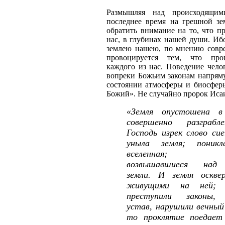
Размышляя над происходящи
последнее время на грешной зе
обратить внимание на то, что п
нас, в глубинах нашей души. Иб
землею нашею, по мнению совр
провоцируется тем, что про
каждого из нас. Поведение чело
вопреки Божьим законам напрям
состоянии атмосферы и биосфер
Божий». Не случайно пророк Исаи
«Земля опустошена в
совершенно разграбл
Господь изрек слово си
уныла земля; поникл
вселенная; по
возвышавшиеся над
земли. И земля оскве
живущими на ней; 
преступили законы, 
устав, нарушили вечный
то проклятие поедает