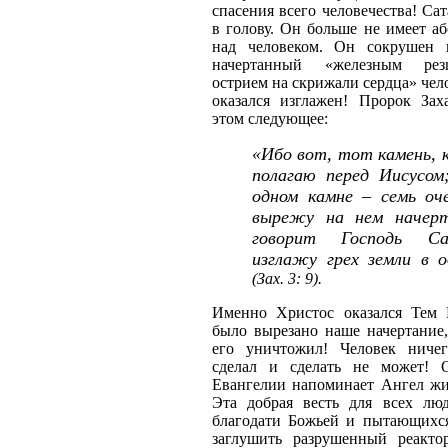
спасения всего человечества! Са
в голову. Он больше не имеет а
над человеком. Он сокрушен 
начертанный «железным рез
острием на скрижали сердца» челов
оказался изглажен! Пророк Зах
этом следующее:
«Ибо вот, тот камень, 
полагаю перед Иисусом
одном камне – семь оч
вырежу на нем начерт
говорит Господь С
изглажу грех земли в о
(Зах. 3: 9).
Именно Христос оказался Тем
было вырезано наше начертание
его уничтожил! Человек ниче
сделал и сделать не может! 
Евангелии напоминает Ангел жи
Эта добрая весть для всех лю
благодати Божьей и пытающихс
заглушить разрушенный реактор