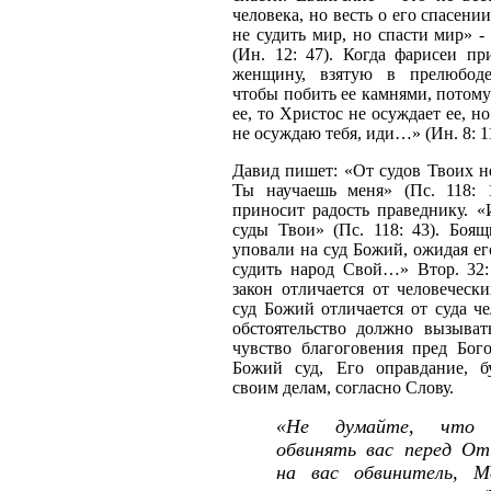
человека, но весть о его спасен
не судить мир, но спасти мир» -
(Ин. 12: 47). Когда фарисеи п
женщину, взятую в прелюбоде
чтобы побить ее камнями, потому
ее, то Христос не осуждает ее, н
не осуждаю тебя, иди…» (Ин. 8: 11
Давид пишет: «От судов Твоих н
Ты научаешь меня» (Пс. 118: 
приносит радость праведнику. 
суды Твои» (Пс. 118: 43). Боящ
уповали на суд Божий, ожидая ег
судить народ Свой…» Втор. 32:
закон отличается от человечески
суд Божий отличается от суда че
обстоятельство должно вызыва
чувство благоговения пред Бог
Божий суд, Его оправдание, 
своим делам, согласно Слову.
«Не думайте, что
обвинять вас перед От
на вас обвинитель, М