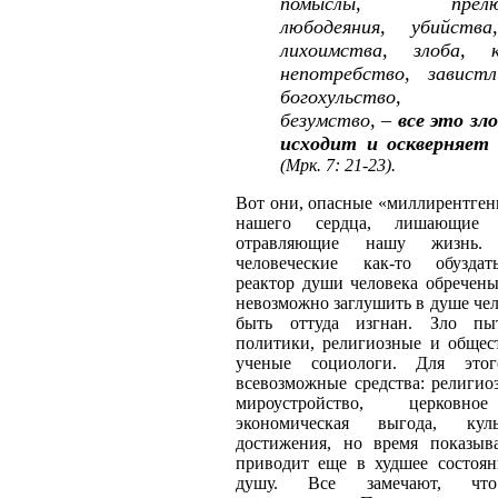
помыслы, прелюбо
любодеяния, убийств
лихоимства, злоба, к
непотребство, завистл
богохульство, го
безумство, –
все это зл
исходит и оскверняет 
(Мрк. 7: 21-23).
Вот они, опасные «миллирентген
нашего сердца, лишающие
отравляющие нашу жизнь.
человеческие как-то обузда
реактор души человека обречены
невозможно заглушить в душе чел
быть оттуда изгнан. Зло пыт
политики, религиозные и общес
ученые социологи. Для этог
всевозможные средства: религио
мироустройство, церковное
экономическая выгода, кул
достижения, но время показыва
приводит еще в худшее состоян
душу. Все замечают, что