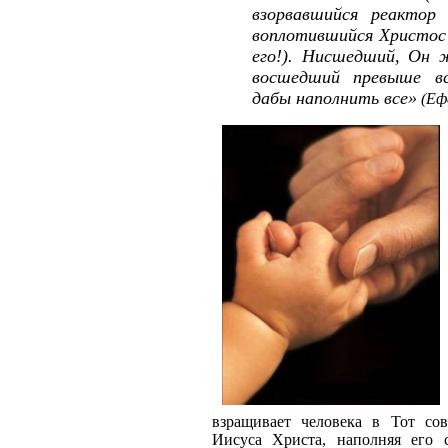
взорвавшийся реактор 
воплотившийся Христос 
его!). Нисшедший, Он 
восшедший превыше вс
дабы наполнить все»
(Ефе
взращивает человека в Тот со
Иисуса Христа, наполняя его 