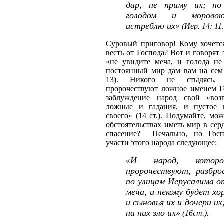
дар, не приму их; н
голодом и морово
истреблю их»
(Иер. 14: 11,
Суровый приговор! Кому хочетс
весть от Господа? Вот и говорят
«не увидите меча, и голода не
постоянный мир дам вам на сем 
13). Никого не стыдясь,
пророчествуют ложное именем Г
заблуждение народ свой «воз
ложные и гадания, и пустое 
своего» (14 ст.). Подумайте, мо
обстоятельствах иметь мир в сер
спасение? Печально, но Госп
участи этого народа следующее:
«И народ, котор
пророчествуют, разбро
по улицам Иерусалима о
меча, и некому будет хо
и сыновья их и дочери их
на них зло их»
(16ст.).