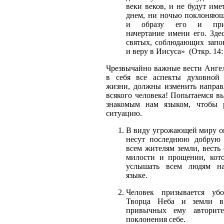
веки веков, и не будут име
днем, ни ночью поклоняющ
и образу его и при
начертание имени его. Зде
святых, соблюдающих запо
и веру в Иисуса» (Откр. 14: 
Чрезвычайно важные вести Анге
в себя все аспекты духовной
жизни, должны изменить напра
всякого человека! Попытаемся вы
знакомым нам языком, чтобы 
ситуацию.
В виду угрожающей миру о
несут последнюю добрую 
всем жителям земли, весть
милости и прощении, кот
услышать всем людям н
языке.
Человек призывается убо
Творца Неба и земли в
привычных ему авторите
поклонения себе.