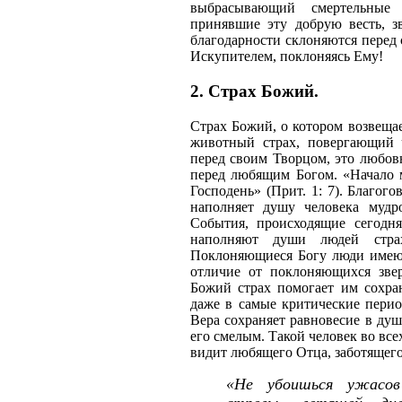
выбрасывающий смертельные 
принявшие эту добрую весть, з
благодарности склоняются перед
Искупителем, поклоняясь Ему!
2. Страх Божий.
Страх Божий, о котором возвещае
животный страх, повергающий 
перед своим Творцом, это любов
перед любящим Богом. «Начало 
Господень» (Прит. 1: 7). Благог
наполняет душу человека мудр
События, происходящие сегодн
наполняют души людей стра
Поклоняющиеся Богу люди имеют
отличие от поклоняющихся звер
Божий страх помогает им сохра
даже в самые критические пери
Вера сохраняет равновесие в душ
его смелым. Такой человек во все
видит любящего Отца, заботящего
«Не убоишься ужасов