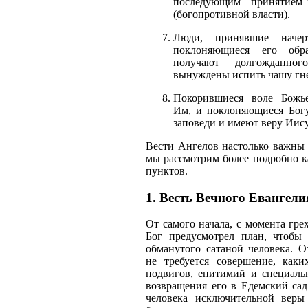
последующим принятием н
(богопротивной власти).
Люди, принявшие начер
поклоняющиеся его обр
получают долгожданно
вынуждены испить чашу гне
Покорившиеся воле Божье
Им, и поклоняющиеся Бог
заповеди и имеют веру Иису
Вести Ангелов настолько важны 
мы рассмотрим более подробно 
пунктов.
1. Весть Вечного Евангели
От самого начала, с момента гре
Бог предусмотрел план, чтобы 
обманутого сатаной человека. О
не требуется совершение, каки
подвигов, епитимий и специаль
возвращения его в Едемский сад
человека исключительной вер