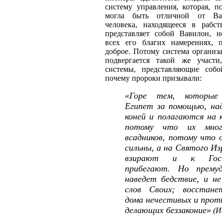
систему управления, которая, п
могла быть отличной от Ва
человека, находящееся в рабст
представляет собой Вавилон, н
всех его благих намерениях,
доброе. Потому система организ
подвергается такой же участ
системы, представляющие соб
почему пророки призывали:
«Горе тем, которы
Египет за помощью, на
коней и полагаются на 
потому что их мно
всадников, потому что 
сильны, а на Святого Из
взирают и к Гос
прибегают. Но прему
наведет бедствие, и н
слов Своих; восстан
дома нечестивых и прот
делающих беззаконие»
(Ис