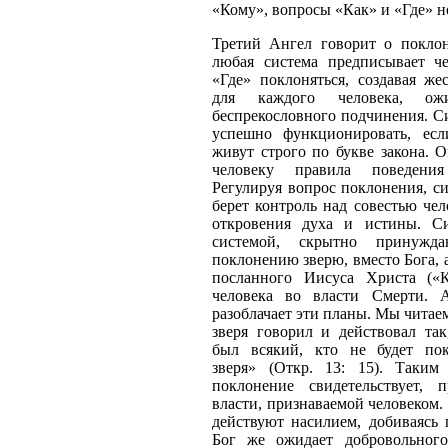
«Кому», вопросы «Как» и «Где» н
Третий Ангел говорит о поклон
любая система предписывает ч
«Где» поклоняться, создавая же
для каждого человека, о
беспрекословного подчинения. С
успешно функционировать, ес
живут строго по букве закона. 
человеку правила поведени
Регулируя вопрос поклонения, с
берет контроль над совестью чел
откровения духа и истины. С
системой, скрытно принужд
поклонению зверю, вместо Бога, 
посланного Иисуса Христа («К
человека во власти Смерти. А
разоблачает эти планы. Мы читае
зверя говорил и действовал та
был всякий, кто не будет пок
зверя» (Откр. 13: 15). Таким 
поклонение свидетельствует, 
власти, признаваемой человеком. 
действуют насилием, добиваясь 
Бог же ожидает добровольног