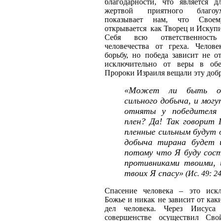
благодарности, что является 
жертвой приятного благоу
показывает нам, что Свое
открывается как Творец и Искупи
Себя всю ответственност
человечества от греха. Челове
борьбу, но победа зависит не о
исключительно от веры в обе
Пророки Израиля вещали эту добр
«Может ли быть о
сильного добыча, и мог
отняты у победителя
плен? Да! Так говорит 
пленные сильным будут 
добыча тирана будет и
потому что Я буду сост
противниками твоими, 
твоих Я спасу»
(Ис. 49: 24
Спасение человека – это иск
Божье и никак не зависит от как
дел человека. Через Иисус
совершенстве осуществил Св