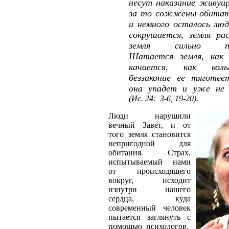
несут наказание живущи
за то сожжены обитат
и немного осталось люд
сокрушается, земля рас
земля сильно пот
Шатается земля, как 
качается, как кол
беззаконие ее тяготее
она упадет и уже не
(Ис. 24: 3-6, 19-20).
Люди нарушили
вечный Завет, и от
того земля становится
непригодной для
обитания. Страх,
испытываемый нами
от происходящего
вокруг, исходит
изнутри нашего
сердца, куда
современный человек
пытается заглянуть с
помощью психологов.