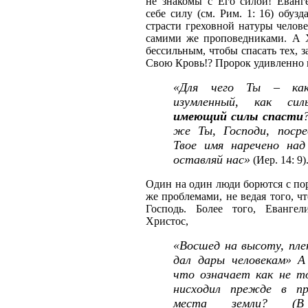
не знакомы с Его силой! Еванг
себе силу (см. Рим. 1: 16) обуз
страсти греховной натуры челове
самими же проповедниками. А Х
бессильным, чтобы спасать тех, 
Свою Кровь!? Пророк удивленно 
«Для чего Ты – как
изумленный, как си
имеющий силы спасти
же Ты, Господи, посре
Твое имя наречено над
оставляй нас»
(Иер. 14: 9)
Один на один люди борются с п
же проблемами, не ведая того, ч
Господь. Более того, Евангел
Христос,
«Восшед на высоту, пле
дал дары человекам» А
что означает как не т
нисходил прежде в пр
места земли? (