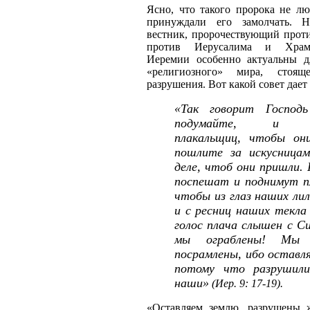
Ясно, что такого пророка не л
принуждали его замолчать. 
вестник, пророчествующий проти
против Иерусалима и Храма
Иеремии особенно актуальны д
«религиозного» мира, стоя
разрушения. Вот какой совет дает
«Так говорит Господ
подумайте, и п
плакальщиц, чтобы он
пошлите за искусница
деле, чтоб они пришли.
поспешат и поднимут пл
чтобы из глаз наших лил
и с ресниц наших текла
голос плача слышен с С
мы ограблены! Мы 
посрамлены, ибо оставл
потому что разрушил
наши»
(Иер. 9: 17-19).
«Оставляем землю, разрушены