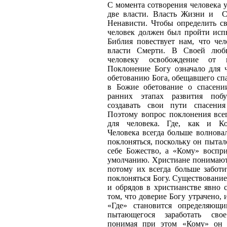
С момента сотворения человека 
две власти. Власть Жизни и 
Ненависти. Чтобы определить с
человек должен был пройти исп
Библия повествует нам, что чел
власти Смерти. В Своей люб
человеку освобождение от 
Поклонение Богу означало для 
обетованию Бога, обещавшего спа
в Божие обетование о спасен
ранних этапах развития побу
создавать свои пути спасени
Поэтому вопрос поклонения все
для человека. Где, как и Ко
Человека всегда больше волнова
поклоняться, поскольку он пытал
себе Божество, а «Кому» воспр
умолчанию. Христиане понимают,
потому их всегда больше забот
поклоняться Богу. Существовани
и обрядов в христианстве явно с
том, что доверие Богу утрачено,
«Где» становится определяющи
пытающегося заработать сво
понимая при этом «Кому» он 