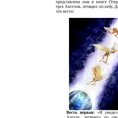
представлена нам в книге Откр
трех Ангелов, летящих по небу. 
эти вести:
Весть первая:
«И увидел 
Ангела, летящего по сре