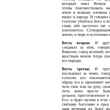
который имел Вечное Е
чтобы благовествовать 
земле и всякому племени 
языку и народу. И говорил
голосом: убойтесь Бога и в
славу, ибо наступил час 
поклонитесь Сотворивше
землю, и море и источники 
Весть вторая:
И друго
следовал за ним, говоря
Вавилон, город великий, по
яростным вином блуда сво
все народы.
Весть третья:
И трети
последовал за ними, гово
голосом: кто поклоняет
образу его и принимает на
чело свое или на руку свою
пить вино ярости Бож
цельное, приготовленное в
Его, и будет мучим в огне 
святыми Ангелами и пред
дым мучения их будет во