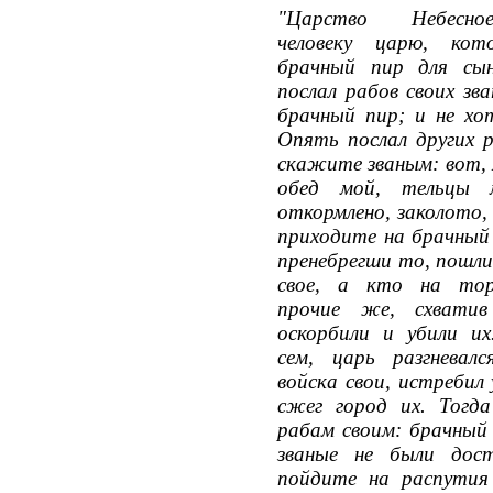
"Царство Небесно
человеку царю, кот
брачный пир для сын
послал рабов своих зв
брачный пир; и не хо
Опять послал других р
скажите званым: вот, 
обед мой, тельцы
откормлено, заколото, 
приходите на брачный 
пренебрегши то, пошли
свое, а кто на тор
прочие же, схватив
оскорбили и убили и
сем, царь разгневалс
войска свои, истребил
сжег город их. Тогд
рабам своим: брачный 
званые не были дос
пойдите на распутия 