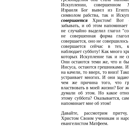
Искуплении, совершенном 
Израиля Бог вывел из Египта
символом рабства, так и Искуп
совершается
Христом! Вот 
забывать, и об этом напоминает
не случайно выделил глагол "со
не совершенная форма глагол
совершается, оно не совершилось
совершается сейчас в тех,
наблюдает субботу! Как много хри
которых Искупление так и не с
Они остаются теми же, что и бы
Иисуса, остаются грешниками. И
на качели, то вверх, то вниз! Та
устраивает многих. И они задаю
чем же причина того, что гр
властвовать в моей жизни? Бог ж
думали об этом. Но какое отн
этому суббота? Оказывается, са
напоминает мне об этом!
Давайте, рассмотрим притчу,
Христом Своим ученикам и наро
евангелистом Матфеем.