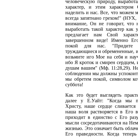
человеческую природу, выработ
характер, и этим характеро
наделить и нас. Все, что можем м
всегда запятнано грехом!" (НУХ, 
внимание, Он не говорит, что 
выработать такой характер как 
предлагает нам Свой харак
завершенном виде! Именно Его
покой для нас. "Придите
труждающиеся и обремененные, и
возьмите иго Мое на себя и нау
ибо Я кроток и смирен сердцем, 
душам вашим" (Мф. 11:28,29). Не
соблюдении мы должны успокоить
мы обретем покой, символом кот
суббота!
Как это будет выглядеть практ
далее у Е.Уайт: "Когда мы п
Христу, наше сердце сливается 
наша воля растворяется в Его в
приходит в единство с Его раз
мысли сосредотачиваются на Нем
жизнью. Это означает быть обла
Его праведности. Когда теперь