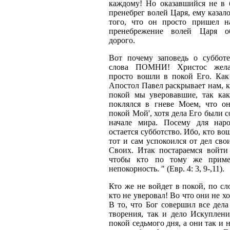
каждому! Но оказавшийся не в 
пренебрег волей Царя, ему казал
того, что он просто пришел н
пренебрежение волей Царя о
дорого.
Вот почему заповедь о субботе
слова ПОМНИ! Христос жела
просто вошли в покой Его. Как
Апостол Павел раскрывает нам, к
покой мы уверовавшие, так как
поклялся в гневе Моем, что о
покой Мой', хотя дела Его были 
начале мира. Посему для нар
остается субботство. Ибо, кто во
тот и сам успокоился от дел свои
Своих. Итак постараемся войти
чтобы кто по тому же прим
непокорность. " (Евр. 4: 3, 9-,11).
Кто же не войдет в покой, по сл
кто не уверовал! Во что они не х
В то, что Бог совершил все дела
творения, так и дело Искуплени
покой седьмого дня, а они так и 