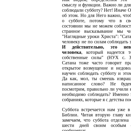
смыслу и функции. Важно ли для
соблюдали субботу? Нет! Иначе О
об этом. Но для Него важно, чт
о субботе, потому что в св
состоянии мы не можем соблюсти
странное высказывание мы ч
"Наглядные уроки Христа": "Сата
человеку не по силам соблюдать 
И действительно, это не
человека
, который надеется т
собственные силы" (НУХ с. 31
Сатана тоже часто говорит пр
открытое возмущение и недовол
научен соблюдать субботу и это
Да как, мол, ты смеешь извращ
написанное слово? Не буд
посмотрим, правильно ли учили н
необходимо соблюдать? Именно 
собраниях, которые я с детства по
Суббота встречается нам уже в
Библии. Читая вторую главу к
замечаем, что суббота отделена
шести дней своим особым с
сообщается: