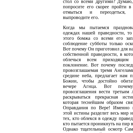
стол со всеми другими? Думаю,
попросите его скорее пройти в
отмыться и переодеться,
выпроводите его.
Когда мы пытаемся празднов
одеждах нашей праведности, т
этого бомжа со всеми его за
соблюдение субботы только оско
Вот почему Он приготовил для н
собственной праведности, в кот
облечься всем приходящи
поклонение. Вот почему последн
провозглашаемая тремя Ангелам
средине неба, предлагает нам п
Божии, чтобы достойно обита
вечере Агнца. Вот почем
провозглашения вести третьим 
раскрываться прекрасная ист
которая теснейшим образом свя
Оправдания по Вере! Именно 
этой истины разделит весь мир на
тех, кто облекся в одежду правед
кто пытается проникнуть на пир в
Однако тщательный осмотр Са