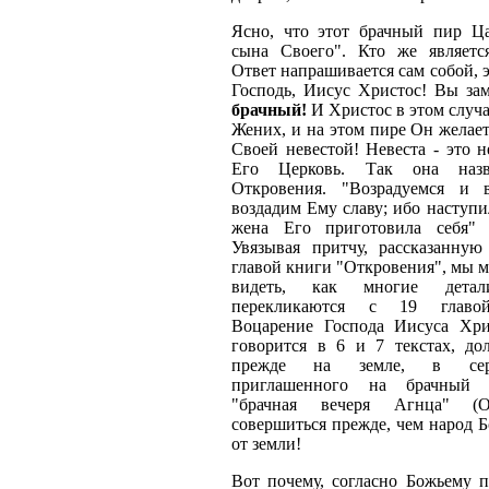
Ясно, что этот брачный пир Ца
сына Своего". Кто же являет
Ответ напрашивается сам собой, э
Господь, Иисус Христос! Вы за
брачный!
И Христос в этом случа
Жених, и на этом пире Он желает
Своей невестой! Невеста - это н
Его Церковь. Так она наз
Откровения. "Возрадуемся и 
воздадим Ему славу; ибо наступи
жена Его приготовила себя" 
Увязывая притчу, рассказанну
главой книги "Откровения", мы 
видеть, как многие дета
перекликаются с 19 главой
Воцарение Господа Иисуса Хри
говорится в 6 и 7 текстах, до
прежде на земле, в сер
приглашенного на брачный 
"брачная вечеря Агнца" (О
совершиться прежде, чем народ Б
от земли!
Вот почему, согласно Божьему п