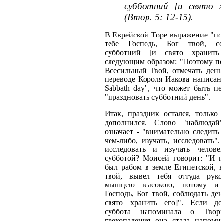
субботний [и свято 
(Втор. 5: 12-15).
В Еврейской Торе выражение "по
тебе Господь, Бог твой, с
субботний [и свято хранить
следующим образом: "Поэтому по
Всесильный Твой, отмечать день
переводе Короля Иакова написано:
Sabbath day", что может быть п
"праздновать субботний день".
Итак, праздник остался, только
дополнился. Слово "наблюда
означает - "внимательно следить 
чем-либо, изучать, исследовать
исследовать и изучать челов
субботой? Моисей говорит: "И п
был рабом в земле Египетской, 
твой, вывел тебя оттуда ру
мышцею высокою, потому и 
Господь, Бог твой, соблюдать де
свято хранить его]". Если д
суббота напоминала о Твор
грехопадения она стала напом