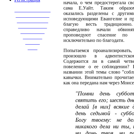
начала, о чем предостерегала св
сама Е.Уайт. Таким образо
_______________
оказались разделены с другим
______________
исповедующими Евангелие и п
_____________
благую весть традиционно.
____________
справедливо начали обвин
__________
проповедуют спасение по
________
исключительно по благодати.
______
____
Попытаемся проанализировать
произошло в адвентистск
Содержится ли в самой четве
повеление о ее соблюдении? 
названии этой темы слово "собл
кавычки. Внимательно прочитаем
как она передана нам через Моисе
"Помни день суббо
святить его; шесть дн
делай [в них] всякие 
день седьмой - субб
Богу твоему: не д
никакого дела ни ты, 
ни дочь твоя, ни р