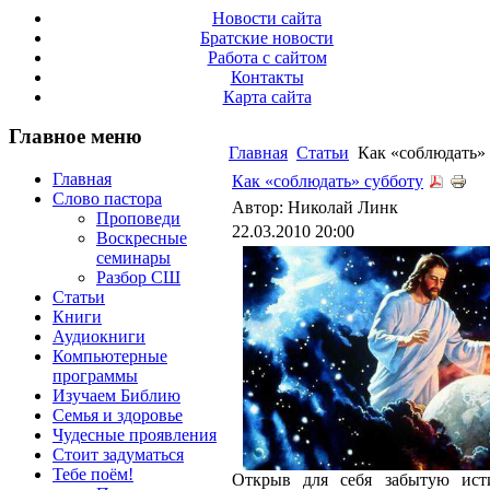
Новости сайта
Братские новости
Работа с сайтом
Контакты
Карта сайта
Главное меню
Главная
Статьи
Как «соблюдать» 
Главная
Как «соблюдать» субботу
Слово пастора
Автор: Николай Линк
Проповеди
22.03.2010 20:00
Воскресные
семинары
Разбор СШ
Статьи
Книги
Аудиокниги
Компьютерные
программы
Изучаем Библию
Семья и здоровье
Чудесные проявления
Стоит задуматься
Тебе поём!
Открыв для себя забытую ист