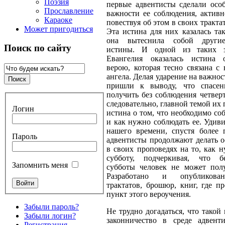
Поэзия
первые адвентисты сделали особ
Прославление
важности ее соблюдения, активн
Караоке
повествуя об этом в своих тракта
Может пригодиться
Эта истина для них казалась та
она вытеснила собой другие
Поиск по сайту
истины. И одной из таких 
Евангелия оказалась истина 
верою, которая тесно связана с 
ангела. Делая ударение на важнос
пришли к выводу, что спасен
получить без соблюдения четверт
следовательно, главной темой их 
Логин
истина о том, что необходимо соб
и как нужно соблюдать ее. Удиви
нашего времени, спустя более п
Пароль
адвентисты продолжают делать о
в своих проповедях на то, как 
субботу, подчеркивая, что б
Запомнить меня
субботы человек не может полу
Разработано и опубликова
трактатов, брошюр, книг, где п
пункт этого вероучения.
Забыли пароль?
Не трудно догадаться, что такой
Забыли логин?
законничество в среде адвент
Регистрация