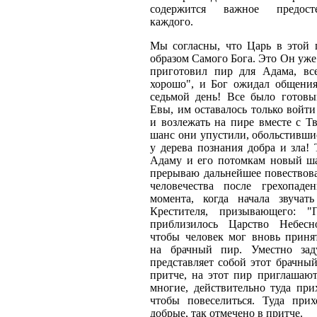
содержится важное предост
каждого.
Мы согласны, что Царь в этой п
образом Самого Бога. Это Он уже 
приготовил пир для Адама, вс
хорошо", и Бог ожидал общения
седьмой день! Все было готов
Евы, им оставалось только войти
и возлежать на пире вместе с Т
шанс они упустили, обольстивши
у дерева познания добра и зла! 
Адаму и его потомкам новый шан
прерываю дальнейшее повествова
человечества после грехопаде
момента, когда начала звучат
Крестителя, призывающего: "
приблизилось Царство Небесн
чтобы человек мог вновь приня
на брачный пир. Уместно зад
представляет собой этот брачны
притче, на этот пир приглашают
многие, действительно туда прих
чтобы повеселиться. Туда при
добрые, так отмечено в притче.