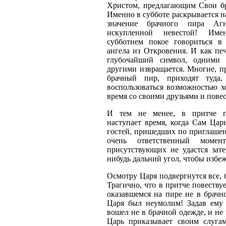
Христом, предлагающим Свои б
Именно в субботе раскрывается н
значение брачного пира Аг
искупленной невестой! Им
субботнем покое говориться в 
ангела из Откровения. И как печ
глубочайший символ, одними п
другими извращается. Многие, п
брачный пир, приходят туда,
воспользоваться возможностью х
время со своими друзьями и повес
И тем не менее, в притче го
наступает время, когда Сам Цар
гостей, пришедших по приглашен
очень ответственный момен
присутствующих не удастся зате
нибудь дальний угол, чтобы избеж
Осмотру Царя подвергнутся все, 
Трагично, что в притче повествуе
оказавшемся на пире не в брачн
Царя был неумолим! Задав ему 
вошел не в брачной одежде, и не 
Царь приказывает своим слугам