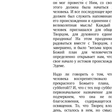
он мог провести с Ним, со св
этого должна была начаться 
человека. И все последующее вре
должен был служить напоминан
его происхождении и единении с
великолепная мысль! Каждый
человек приглашался для общ
Творцом, для духовного еди
праздника! На этом праздник
радоваться вместе с Творцом, 
завершено, и было "весьма хоро
Божий план для человечест
определенно открывает нам, что
свое начало у истоков происхожде
Эдеме.
Надо ли говорить о том, что
человека воспрепятствовало 
прекрасного Божьего плана,
субботой!? И, что с тех пор суббо
первоначальное назначение дл
подчеркнем, что она не по
благословения, содержащег
освящения. То, что Творец вл
день, осталось в нем, но смыс