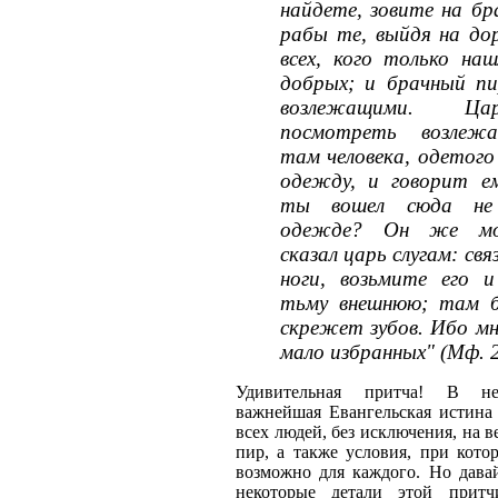
найдете, зовите на бр
рабы те, выйдя на дор
всех, кого только наш
добрых; и брачный пи
возлежащими. Ца
посмотреть возлежа
там человека, одетого
одежду, и говорит ем
ты вошел сюда не
одежде? Он же мол
сказал царь слугам: свя
ноги, возьмите его 
тьму внешнюю; там б
скрежет зубов. Ибо мн
мало избранных" (Мф. 2
Удивительная притча! В не
важнейшая Евангельская истина
всех людей, без исключения, на 
пир, а также условия, при кото
возможно для каждого. Но давай
некоторые детали этой прит