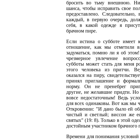
бросить во тьму внешнюю. Ни
шанса, чтобы исправить свое по
предоставлено. Следовательно, 
каждый, в первую очередь, долж
себя, в какой одежде я прису
брачном пире.
Если истина о субботе имеет 
отношение, как мы отметили 
задуматься, помню ли я об этом
чрезмерное увлечение вопрос
субботы может стать для меня р
этого человека из притчи. В
оказался на пиру, свидетельствуе
принял приглашение и формал
норму. Он не пренебрег приг
другие, не желавшие придти. Но 
вовсе недостаточным! Ведь усл
для всех одинаковы. Вот как мы ч
Откровении: "И дано было ей об
чистый и светлый; виссон же ес
святых" (19: 8). Только в этой о
достойным участником брачного 
Времени для понимания условий 