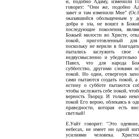
и, подобно Адаму, изменили Г
говорит: "Они же, подобно А
завет и там изменили Мне" (Ос.6
оказавшийся обольщенным у д
добра и зла, не вошел в Божи
последующие поколения, являя
Божьей милости во Христе, отка
покой, приготовленный дл
поскольку не верили в благодат
пытались заслужить свое с
недвусмысленно и убедительно
Павел, что для народа Бож
субботство, другими словами ос
покой. Но одни, отвергнув запо
сами пытаются создать покой, а
истину о субботе пытаются соб
чтобы заслужить себе покой, чтоб
верность Творцу. И только неко
покой Его верою, облекаясь в о
праведности, которая есть в
светлый!
Е.Уайт говорит: "Это одеяние
небесах, не имеет ни одной нит
усилиями человека. Христо