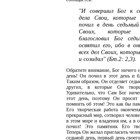
"И совершил Бог к с
дела Свои, которые 
почил в день седьмый
Своих, которые
благословил Бог сед
освятил его, ибо в о
всех дел Своих, котор
и созидал" (Бт.2: 2,3).
Обратите внимание, Бог ничего н
день! Он почил в этот день и б
Таким образом, Он отделяет седьм
других, в которые Он твор
Удивительно, что Сам Бог ниче
этот день, поэтому Он просит
помнить об этом! Это как бы пам
Его творческая работа окончен
прекрасный мир, сотворил челове
в этом мире и владения им, а в 
почил! Это памятник Его тво
Теперь Он желал пригласить челов
седьмой день, первый день своег