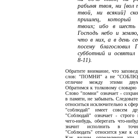
рабыня твоя, ни [вол 
твой, ни всякий] ск
пришлец, который
твоих; ибо в шесть 
Господь небо и землю,
что в них, а в день с
посему благословил 
субботний и освятил е
8-11).
Обратите внимание, что заповед
слов: "ПОМНИ" а не "СОБЛЮ
отличие между этими двум
Обратимся к толковому словарю 
Слово "помни" означает - сохран
в памяти, не забывать. Следовате
относиться исключительно к сфер
"соблюдай" имеет совсем дру
"Соблюдай" означает - строго 
чего-нибудь, оберегать что-ниб
значит исполнить в точно
"Соблюдать" относится уже к сф
Как видим, определения эти 