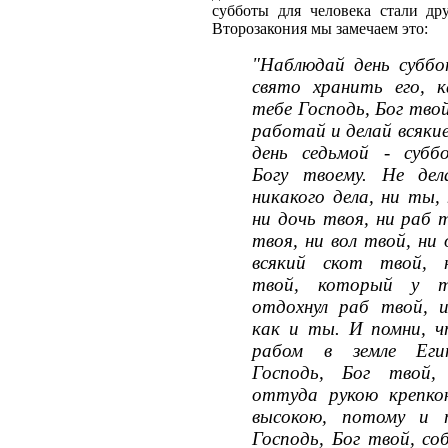
субботы для человека стали др
Второзакония мы замечаем это:
"Наблюдай день субб
свято хранить его, к
тебе Господь, Бог тво
работай и делай всякие
день седьмой - субб
Богу твоему. Не дел
никакого дела, ни ты,
ни дочь твоя, ни раб 
твоя, ни вол твой, ни 
всякий скот твой, 
твой, который у т
отдохнул раб твой, 
как и ты. И помни, 
рабом в земле Еги
Господь, Бог твой,
оттуда рукою крепк
высокою, потому и п
Господь, Бог твой, со