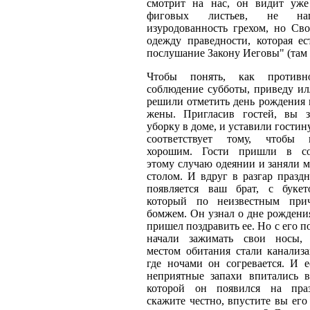
смотрит на нас, он видит уж
фиговых листьев, не н
изуродованность грехом, но Св
одежду праведности, которая ес
послушание Закону Иеговы" (там 
Чтобы понять, как против
соблюдение субботы, приведу и
решили отметить день рождения
жены. Пригласив гостей, вы з
уборку в доме, и уставили гостин
соответствует тому, чтобы
хорошим. Гости пришли в со
этому случаю одеянии и заняли м
столом. И вдруг в разгар празд
появляется ваш брат, с буке
который по неизвестным прич
бомжем. Он узнал о дне рождени
пришел поздравить ее. Но с его п
начали зажимать свои носы, 
местом обитания стали канализ
где ночами он согревается. И е
неприятные запахи впитались в
которой он появился на праз
скажите честно, впустите вы его 