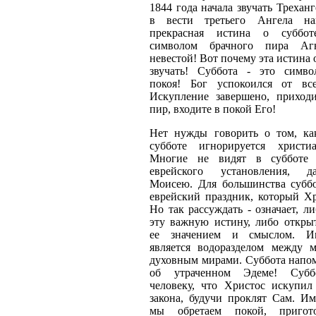
1844 года начала звучать Треханг
в вести третьего Ангела на
прекрасная истина о суббот
символом брачного пира Аг
невестой! Вот почему эта истина 
звучать! Суббота - это симво
покоя! Бог успокоился от вс
Искупление завершено, приход
пир, входите в покой Его!
Нет нужды говорить о том, ка
субботе игнорируется христи
Многие не видят в субботе 
еврейского установления, 
Моисею. Для большинства суббо
еврейский праздник, который Хр
Но так рассуждать - означает, л
эту важную истину, либо открыт
ее значением и смыслом. И
является водоразделом между 
духовным мирами. Суббота напом
об утраченном Эдеме! Субб
человеку, что Христос искупил
закона, будучи проклят Сам. Им
мы обретаем покой, пригот