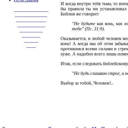
И когда внутри тебя тьма, то вне
бы правила ты ни устанавливал 
_______________
Библия же говорит:
______________
_____________
"Не будьте как конь, как 
____________
тебе" (Пс. 31:9).
__________
________
Оказывается, и любой человек мож
______
конь! А когда мы об этом забыв
____
противимся всеми силами и стрем
хуже. А надобно всего лишь помес
Итак, если следовать библейскому
"Не будь слишком строг, и н
Выбор за тобой, Человек!..