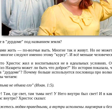
е в "дурдоме" под названием земля?
ками жить — по-волчьи выть. Многие так и живут. Но не может 
о многие следуют именно этому "курсу". И всё меньше человечес
 что Христос жил и воспитывался не в идеальных условиях. 
"из Назарета может ли быть что доброе?" Но история показала, 
в "дурдоме"? Почему больше используется пословица про волко
мы читаем:
ьма не объяла его" (Иоан. 1:5).
! Там, где свет, там тьмы нет! У Него внутри был свет! И в к
ас внутри? Христос сказал:
жетесь людям праведными, а внутри исполнены лицемерия и безз