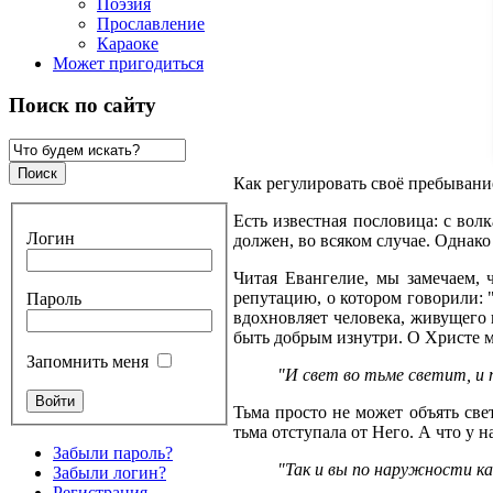
Поэзия
Прославление
Караоке
Может пригодиться
Поиск по сайту
Как регулировать своё пребывани
Есть известная пословица: с вол
Логин
должен, во всяком случае. Однак
Читая Евангелие, мы замечаем,
репутацию, о котором говорили: 
Пароль
вдохновляет человека, живущего 
быть добрым изнутри. О Христе 
Запомнить меня
"И свет во тьме светит, и т
Тьма просто не может объять свет
тьма отступала от Него. А что у н
Забыли пароль?
"Так и вы по наружности ка
Забыли логин?
Регистрация