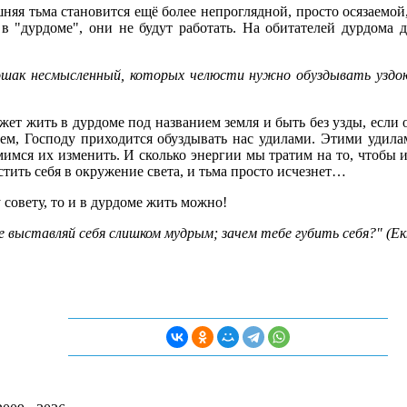
шняя тьма становится ещё более непроглядной, просто осязаемо
в "дурдоме", они не будут работать. На обитателей дурдома д
лошак несмысленный, которых челюсти нужно обуздывать уздо
ет жить в дурдоме под названием земля и быть без узды, если о
аем, Господу приходится обуздывать нас удилами. Этими удила
имся их изменить. И сколько энергии мы тратим на то, чтобы из
тить себя в окружение света, и тьма просто исчезнет…
 совету, то и в дурдоме жить можно!
е выставляй себя слишком мудрым; зачем тебе губить себя?" (Екк