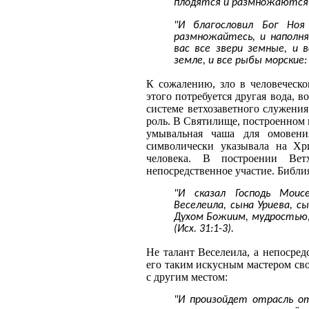
плодятся и размножаются н
"И благословил Бог Ноя
размножайтесь, и напол
вас все звери земные, и 
земле, и все рыбы морские: 
К сожалению, зло в человеческ
этого потребуется другая вода, 
системе ветхозаветного служени
роль. В Святилище, построенном
умывальная чаша для омовени
символически указывала на Хр
человека. В построении Ве
непосредственное участие. Библи
"И сказал Господь Моис
Веселеила, сына Уриева, сы
Духом Божиим, мудростью,
(Исх. 31:1-3).
Не талант Веселеила, а непосред
его таким искусным мастером св
с другим местом:
"И произойдет отрасль о