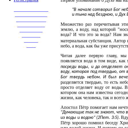
Первое упоминание о Духе мы на
_______________
"В начале сотворил Бог не
______________
и тьма над бездною, и Дух 
_____________
Множество раз перечитывая эти
____________
землю, а воду, над которой "нос
__________
вода? И что это за вода? Нам з
________
______
материальная субстанция. Автор 
____
небо, а вода, как бы уже присутст
Читая далее первую главу, мы
появляется вода в том виде, как
посреди воды, и да отделяет о
воду, которая под твердью, от 
Бог твердь небом. И был вече
разделяется твердью, то есть не
просто отделяет воду от воды. В
котором она нам известна сегодн
жизни, как человека, так и всего
Апостол Пётр помогает нам нечто
"Думающие так не знают, что в
. Вд
из воды и водою" (2Пет. 3:5)
Пётр хорошо помнил беседу Хрис
или водой жизни. И потому он го