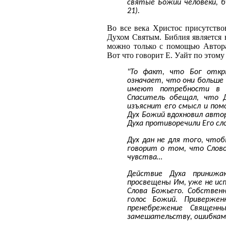
святые Божии человеки, б
21).
Во все века Христос присутство
Духом Святым. Библия является
можно только с помощью Автор
Вот что говорит Е. Уайт по этому
"То факт, что Бог откр
означает, что они больше 
имеют потребности в Е
Спаситель обещал, что 
изъяснит его смысл и пом
Дух Божий вдохновил авто
Духа противоречили Его сло
Дух дан не для того, что
говорит о том, что Слово
чувства…
Действие Духа принижа
просвещены Им, уже не и
Слова Божьего. Собстве
голос Божий. Приверже
пренебрежение Священн
замешательству, ошибкам и