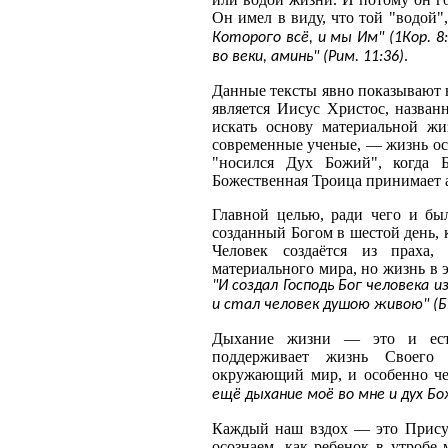
Он имел в виду, что той "водой
Которого всё, и мы Им" (1Кор. 8:
.
во веки, аминь" (Рим. 11:36)
Данные тексты явно показывают н
является Иисус Христос, назва
искать основу материальной жи
современные ученые, — жизнь осн
"носился Дух Божий", когда 
Божественная Троица принимает а
Главной целью, ради чего и был
созданный Богом в шестой день, 
Человек создаётся из праха,
материального мира, но жизнь в
"И создал Господь Бог человека и
и стал человек душою живою" (Б
Дыхание жизни — это и ест
поддерживает жизнь Своего 
окружающий мир, и особенно че
ещё дыхание моё во мне и дух Бож
Каждый наш вздох — это Присут
осознаем, как ребенок в утробе