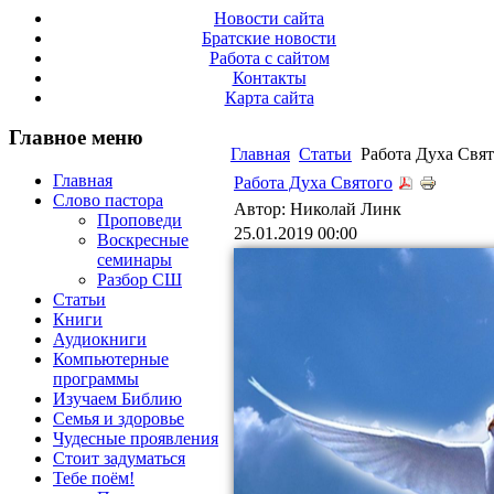
Новости сайта
Братские новости
Работа с сайтом
Контакты
Карта сайта
Главное меню
Главная
Статьи
Работа Духа Свят
Главная
Работа Духа Святого
Слово пастора
Автор: Николай Линк
Проповеди
25.01.2019 00:00
Воскресные
семинары
Разбор СШ
Статьи
Книги
Аудиокниги
Компьютерные
программы
Изучаем Библию
Семья и здоровье
Чудесные проявления
Стоит задуматься
Тебе поём!