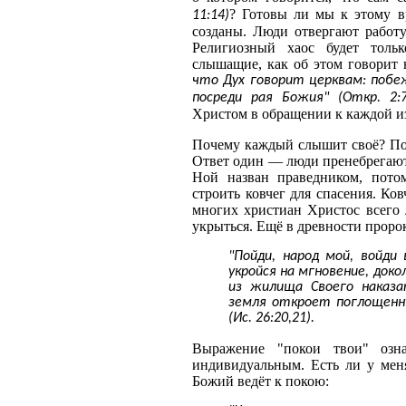
? Готовы ли мы к этому в
11:14)
созданы. Люди отвергают работу
Религиозный хаос будет толь
слышащие, как об этом говорит
что Дух говорит церквам: поб
посреди рая Божия" (Откр. 2:7
Христом в обращении к каждой из
Почему каждый слышит своё? По
Ответ один — люди пренебрегают 
Ной назван праведником, пото
строить ковчег для спасения. Ко
многих христиан Христос всего л
укрыться. Ещё в древности проро
"Пойди, народ мой, войди
укройся на мгновение, доко
из жилища Своего наказа
земля откроет поглощенну
(Ис. 26:20,21).
Выражение "покои твои" озна
индивидуальным. Есть ли у мен
Божий ведёт к покою: