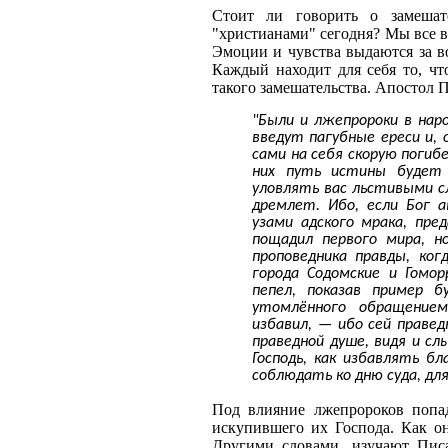
Стоит ли говорить о замешат
"христианами" сегодня? Мы все в
Эмоции и чувства выдаются за во
Каждый находит для себя то, ч
такого замешательства. Апостол 
"Были и лжепророки в нар
введут пагубные ереси и, 
сами на себя скорую погибе
них путь истины будет
уловлять вас льстивыми сл
дремлет. Ибо, если Бог а
узами адского мрака, пре
пощадил первого мира, н
проповедника правды, ког
города Содомские и Гомор
пепел, показав пример 
утомлённого обращение
избавил, — ибо сей праве
праведной душе, видя и сл
Господь, как избавлять б
соблюдать ко дню суда, для 
Под влияние лжепророков попад
искупившего их Господа. Как о
Другими словами, изучают Писа