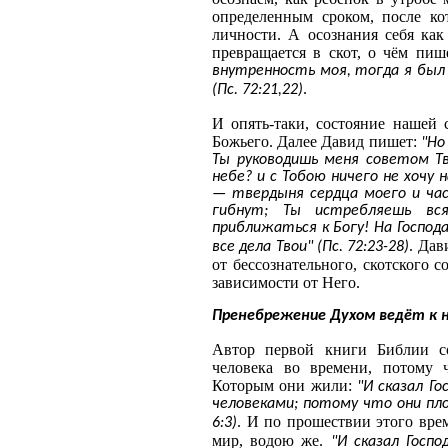
определенным сроком, после ко
личности. А осознания себя как
превращается в скот, о чём пи
внутренность моя, тогда я был 
.
(Пс. 72:21,22)
И опять-таки, состояние нашей 
Божьего. Далее Давид пишет:
"Но
Ты руководишь меня советом Т
небе? и с Тобою ничего не хочу 
— твердыня сердца моего и час
гибнут; Ты истребляешь вс
приближаться к Богу! На Господ
. Дав
все дела Твои" (Пс. 72:23-28)
от бессознательного, скотского 
зависимости от Него.
Пренебрежение Духом ведёт к 
Автор первой книги Библии с
человека во времени, потому 
Которым они жили:
"И сказал Г
человеками; потому что они пл
. И по прошествии этого вр
6:3)
мир, водою же.
"И сказал Госп