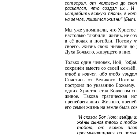
сотворил, от человека до ско
раскаялся, что создал их… И
истребить всякую плоть, в кото
на земле, лишится жизни" (Быт. 
Мы уже упоминали, что Христос 
настолько "любили" жизнь, не соз
в её водах и погибли. Потому ч
своего. Жизнь свою низвели до 
Духа Божьего, живущего в них.
Только один человек, Ной,
"обрё
сохранён вместе со своей семьёй
твоё в ковчег, ибо тебя увидел
Спастись от Великого Потопа
построил по указанию Божьему. 
одних Христос стал Ковчегом с
живое. Такова трагическая и
пренебрегавших Жизнью, пренеб
его семьи жизнь на земле была со
"И сказал Бог Ною: выйди и
жёны сынов твоих с тобою
тобою, от всякой плот
пресмыкающихся по земле