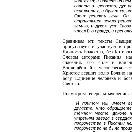
корня его; и почиет на нём
совета и крепости, дух в
исполнится, и будет судить
Своих решать дела. Он 
страдальцев земли решат
землю, и духом уст Своих
чресл Его правда, и препояс
Сравнивая эти тексты Священ
присутствует и участвует в пр
Личность Божества, без Которо
Словом авторами Писания, на
спасения. Его силе и влиян
Воплощённый в человеческое ес
Христос вершит волю Божию на 
Богу. Единение человека и Бог
Святого.
Посмотрим теперь на заявление а
"И притом мы имеем вер
делаете, что обращаетес
тёмном месте, доколе н
утренняя звезда в сердцах
пророчества в Писании не
пророчество не было произн