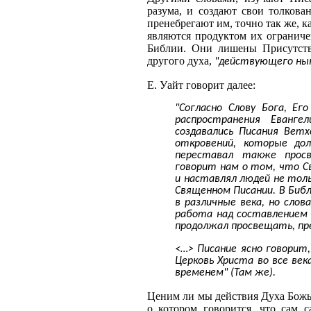
разума, и создают свои толкова
пренебрегают им, точно так же, 
являются продуктом их ограниче
Библии. Они лишены Присутств
другого духа,
"действующего ныне
Е. Уайт говорит далее:
"Согласно Слову Бога, Е
распространения Еванге
создавались Писания Ветх
откровений, которые до
переставал также прос
говорит нам о том, что С
и наставлял людей не толь
Священном Писании. В Биб
в различные века, но слов
работа над составлением 
продолжал просвещать, пр
<…> Писание ясно говорит
Церковь Христа во все ве
временем" (Там же).
Ценим ли мы действия Духа Божь
о котором говорится, что сам 