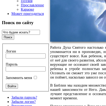
Поэзия
Прославление
Караоке
Может пригодиться
Поиск по сайту
Работа Духа Святого настолько
Логин
упоминается ни в проповедях, ни
существует вовсе. Как ребенок,
от неё для своего развития, абсо
Пароль
верующие не осознают своей зав
ребенка в утробе полностью за
Осознать он сможет это уже после
он поймет, насколько зависел он о
Запомнить меня
В Библии мы находим множество 
нашей зависимости от Него. Дав
лучшее представление и осознат
Забыли пароль?
момент времени.
Забыли логин?
Регистрация