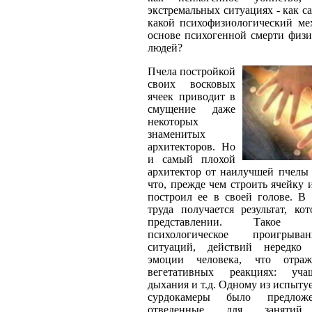
экстремальных ситуациях - как с
какой психофизиологический ме
основе психогенной смерти физи
людей?
Пчела постройкой
своих восковых
ячеек приводит в
смущение даже
некоторых
знаменитых
архитекторов. Но
и самый плохой
архитектор от наилучшей пчелы 
что, прежде чем строить ячейку и
построил ее в своей голове. В 
труда получается результат, ко
представлении. Такое мо
психологическое проигрыва
ситуаций, действий нередко 
эмоции человека, что отра
вегетативных реакциях: уча
дыхания и т.д. Одному из испыту
сурдокамеры было предло
отведенные для занятий 