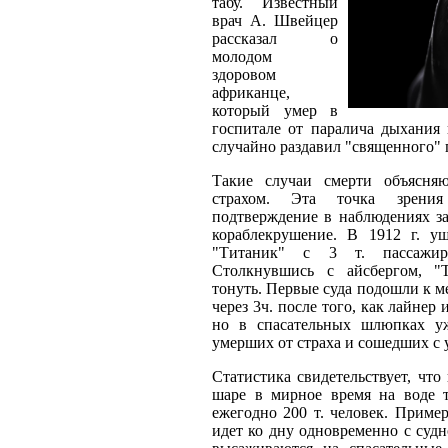
табу. Известный
врач А. Швейцер
рассказал о
молодом
здоровом
африканце,
который умер в
госпитале от паралича дыхания 
случайно раздавил "священного" 
Такие случаи смерти объясня
страхом. Эта точка зрени
подтверждение в наблюдениях з
кораблекрушение. В 1912 г. у
"Титаник" с 3 т. пассажир
Столкнувшись с айсбергом, "
тонуть. Первые суда подошли к м
через 3ч. после того, как лайнер 
но в спасательных шлюпках у
умерших от страха и сошедших с 
Статистика свидетельствует, что
шаре в мирное время на воде т
ежегодно 200 т. человек. Пример
идет ко дну одновременно с судн