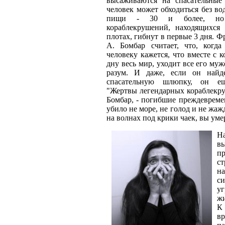
высаживаются на спасательные 
человек может обходиться без вод
пищи - 30 и более, но
кораблекрушений, находящихс
плотах, гибнут в первые 3 дня. Ф
А. Бомбар считает, что, когда 
человеку кажется, что вместе с к
дну весь мир, уходит все его муж
разум. И даже, если он найд
спасательную шлюпку, он е
"Жертвы легендарных кораблекру
Бомбар, - погибшие преждевремен
убило не море, не голод и не жаж
на волнах под крики чаек, вы умер
Н
в
пр
ст
н
си
у
ж
К
в