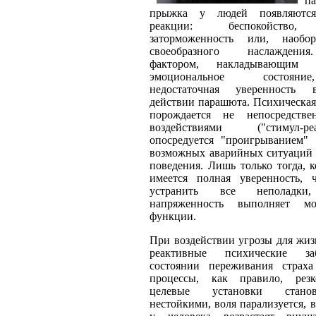
п
прыжка у людей появляются
реакции: беспокойство, 
заторможенность или, наобо
своеобразного наслажден
фактором, накладывающим 
эмоциональное состояни
недостаточная уверенность 
действии парашюта. Психическая
порождается не непосредств
воздействиями ("стимул-
опосредуется "проигрыванием"
возможных аварийных ситуаций 
поведения. Лишь только тогда, к
имеется полная уверенность,
устранить все неполадки,
напряженность выполняет мо
функции.
При воздействии угрозы для жиз
реактивные психические за
состоянии переживания страх
процессы, как правило, резк
целевые установки стано
нестойкими, воля парализуется, в