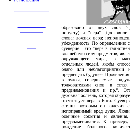
_______________
______________
_____________
____________
образовано от двух слов "су
__________
попусту) и "вера". Дословное 
________
слова: ложная вера; неполноцен
______
убежденность. По определению с
____
суеверие - это "вера в таинстве
волшебную силу предметов, явле
окружающего мира, в маг
отдельных людей, якобы спосо
благо или неблагоприятный и
предвещать будущее. Проявления 
в чудеса, совершаемые колдун
толкователями снов, в сглаз
предзнаменования и пр.". Эт
духовная болезнь, которая образует
отсутствует вера в Бога. Суевер
сатаны, которым он калечит с
непоправимый вред душе. Люди
обычные события и явления,
предзнаменования. К примеру, 
рождение большого количес