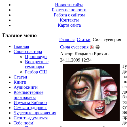
Новости сайта
Братские новости
Работа с сайтом
Контакты
Карта сайта
Главное меню
Главная
Статьи
Сила суеверия
Главная
Сила суеверия
Слово пастора
Автор: Людмила Ерохина
Проповеди
24.11.2009 12:34
Воскресные
Г
семинары
де
Разбор СШ
пл
Статьи
по
Книги
с
Аудиокниги
д
Компьютерные
б
программы
р
Изучаем Библию
су
Семья и здоровье
не
Чудесные проявления
пр
Стоит задуматься
д
Тебе поём!