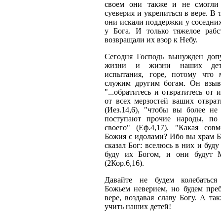
своем они также и не смогли
суеверия и укрепиться в вере. В 
они искали поддержки у соседних
у Бога. И только тяжелое рабс
возвращали их взор к Небу.
Сегодня Господь вынужден доп
жизни и жизни наших дете
испытания, горе, потому что
служим другим богам. Он взыв
"...обратитесь и отвратитесь от 
от всех мерзостей ваших отврат
(Иез.14,6), "чтобы вы более не
поступают прочие народы, по
своего" (Еф.4,17). "Какая совм
Божия с идолами? Ибо вы храм Б
сказал Бог: вселюсь в них и буду
буду их Богом, и они будут 
(2Кор.6,16).
Давайте не будем колебаться
Божьем неверием, но будем преб
вере, воздавая славу Богу. А та
учить наших детей!