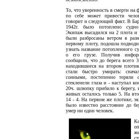
То, что уверенность в смерти на 
по себе может привести чело
говорит и следующий факт. В Ба
1942г. было потоплено судно
Экипаж высадился на 2 плота и
были разбросаны ветром в раз
первому плоту, подошла подводн
узнать название потопленного с
о его грузе. Получив инфо
сообщили, что до берега всего 
находившиеся на втором плоти
стали быстро умирать: снача
сонными, постепенно теряли с
стекленели глаза и - наступал ко
20ч. шлюпку прибило к берегу, 
живых осталось только 5. На вт
14 - 4. На первом же плотике, э
было известно расстояние до бе
умер ни один человек.
К
о
ж
ст