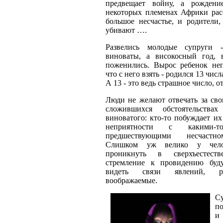
предвещает войну, а рождени
некоторых племенах Африки рас
большое несчастье, и родители,
убивают ….
Развелись молодые супруги
виноваты, а високосный год,
поженились. Вырос ребенок не
что с него взять - родился 13 числ
А 13 - это ведь страшное число, 
Люди не желают отвечать за сво
сложившихся обстоятельства
виноватого: кто-то побуждает их
неприятности с какими-т
предшествующими несчастн
Слишком уж велико у чело
проникнуть в сверхъестеств
стремление к провидению буд
видеть связи явлений, р
воображаемые.
С
по
и