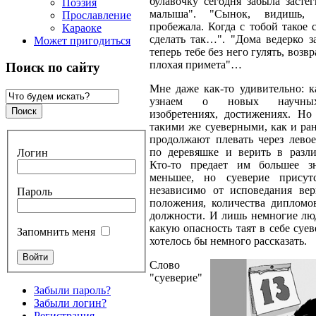
булавочку сегодня забыла засте
Поэзия
малыша". "Сынок, видишь, 
Прославление
пробежала. Когда с тобой такое 
Караоке
сделать так…". "Дома ведерко з
Может пригодиться
теперь тебе без него гулять, возвр
плохая примета"…
Поиск по сайту
Мне даже как-то удивительно: 
узнаем о новых научных
изобретениях, достижениях. Но
такими же суеверными, как и ран
продолжают плевать через левое
по деревяшке и верить в разл
Логин
Кто-то предает им большее зн
меньшее, но суеверие присут
независимо от исповедания вер
Пароль
положения, количества дипломо
должности. И лишь немногие люд
какую опасность таят в себе суев
Запомнить меня
хотелось бы немного рассказать.
Слово
"суеверие"
Забыли пароль?
Забыли логин?
Регистрация