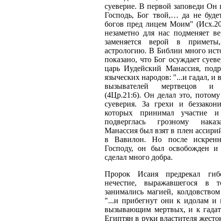
суеверие. В первой заповеди Он 
Господь, Бог твой,… да не буде
богов пред лицем Моим" (Исх.20:
незаметно для нас подменяет ве
заменяется верой в примет
астрологию. В Библии много ист
показано, что Бог осуждает суеве
царь Иудейский Манассия, подр
языческих народов: "...и гадал, и 
вызывателей мертвецов и 
(4Цр.21:6). Он делал это, потому
суеверия. За грехи и беззакон
которых принимал участие и
подверглась грозному нака
Манассия был взят в плен ассири
в Вавилон. Но после искрен
Господу, он был освобожден и
сделал много добра.
Пророк Исаия предрекал гиб
нечестие, выражавшегося в 
занимались магией, колдовством
"...и прибегнут они к идолам и 
вызывающим мертвых, и к гадат
Египтян в руки властителя жестоко