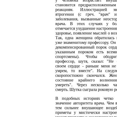
у человека возрастает вну
становится предрасположенны
реакциям. Иллюстрацией м
ятрогении (с греч. "врач" 
заболевания, вызванные неост
врача. В этих случаях у бо
отмечается ухудшение настроения,
здоровье, появление мыслей о во
Так, одна женщина обратилась 
уже знаменитому профессору. Он 
декомпенсированный порок сердц
указанным пороком есть всем
спортсмены). Чтобы ободри
профессор, шутя, сказал: "Не 
своем сердце - раньше меня не 
умрем, то вместе". На след
скоропостижно скончался. Же
состояние крайнего волнен
умереть". Через несколько ч
смерть. Шутка сыграла роковую р
В подобных историях четко п
значение авторитета врача. Чем 
тем сильнее внушающее возде
приметы у мистически настрое