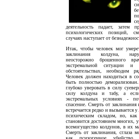
с
бе
п
се
деятельность падает, затем п
психологических позиций, с
случаях наступает от безнадежнос
Итак, чтобы человек мог умерет
заклинания колдуна, нар
неосторожно брошенного вр
экстремальной ситуации и 
обстоятельствах, необходим р
Человек должен находиться в со
быть полностью деморализован
глубоко уверовать в силу суеве
силу колдуна и табу, а есл
экстремальных условиях - по
спасение. Смерть от заклинания 
встречается редко и вызывается у
психическим складом, но, как 
становится достоянием многих, у
всемогущество колдунов, в их м
Смерть от заклинания, сглаза м
как психогенное убийство