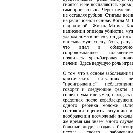
гноятся и не воспаляются, кровь 
самопроизвольно. Через неделю 
не оставляя рубцов. Стигмы возн
на религиозной основе. Когда М. 
над книгой "Жизнь Матвея Ко
написании эпизода убийства му
ударом ножа в печень, он до того
описываемую сцену, боль, рану
что впал в обморочное
сопровождавшееся появлен
появилась ярко-багровая пол
печени. Здесь ведущую роль игра
О том, что в основе заболевания 
критических ситуациях л
"проигрывание" неблагоприя
говорят и следующие факты. 
сошел с ума или умер, находясь 
средствах после кораблекрушен
одного ребенка моложе 10л
состоянии оценить ситуацию и
воображении возможный печальн
же время мы знаем много случае
больные люди, создавая благоп
исхода своего заболеван