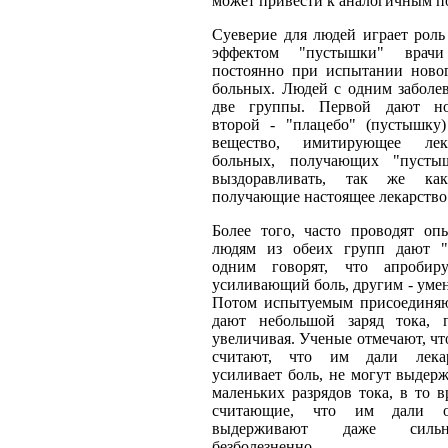
может привести к аналогичным п
Суеверие для людей играет роль
эффектом "пустышки" врачи
постоянно при испытании новог
больных. Людей с одним заболев
две группы. Первой дают но
второй - "плацебо" (пустышку)
вещество, имитирующее лек
больных, получающих "пустыш
выздоравливать, так же ка
получающие настоящее лекарст
Более того, часто проводят оп
людям из обеих групп дают "
одним говорят, что апробиру
усиливающий боль, другим - уме
Потом испытуемым присоединяю
дают небольшой заряд тока, 
увеличивая. Ученые отмечают, чт
считают, что им дали лекар
усиливает боль, не могут выдер
маленьких разрядов тока, в то в
считающие, что им дали об
выдерживают даже силь
безболезненно.