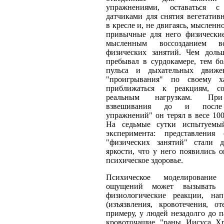
упражнениями, оставаться 
датчиками для снятия вегетатив
в кресле и, не двигаясь, мысленн
привычные для него физически
мысленным воссозданием в
физических занятий. Чем дол
пребывал в сурдокамере, тем бо
пульса и дыхательных движ
"проигрывания" по своему ха
приближаться к реакциям, со
реальным нагрузкам. При
взвешивания до и после 
упражнений" он терял в весе 100-
На седьмые сутки испытуемый
эксперимента: представления
"физических занятий" стали д
яркости, что у него появились о
психическое здоровье.
Психическое моделирование о
ощущений может вызывать п
физиологические реакции, на
(изъязвления, кровотечения, от
примеру, у людей незадолго до 
кровоточащие "раны Иисуса Х