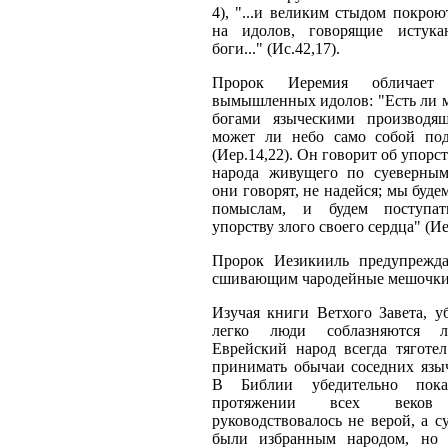
4), "...и великим стыдом покро
на идолов, говорящие истук
боги..." (Ис.42,17).
Пророк Иеремия обличает
вымышленных идолов: "Есть ли 
богами языческими производя
может ли небо само собой под
(Иер.14,22). Он говорит об упорс
народа живущего по суеверны
они говорят, не надейся; мы буде
помыслам, и будем поступа
упорству злого своего сердца" (Ие
Пророк Иезикииль предупреждает
сшивающим чародейные мешочки...
Изучая книги Ветхого Завета, у
легко люди соблазняются л
Еврейский народ всегда тяготел
принимать обычаи соседних языч
В Библии убедительно пока
протяжении всех веков ч
руководствовалось не верой, а с
были избранным народом, но 