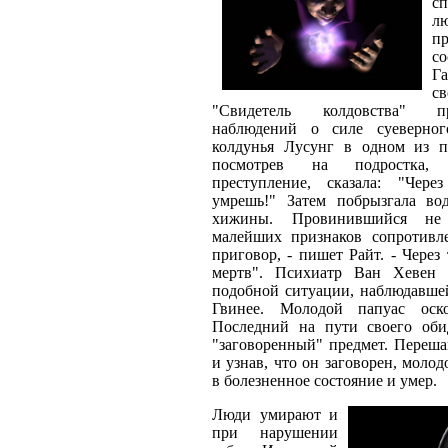
с
л
п
со
Г
с
"Свидетель колдовства" 
наблюдений о силе суеверног
колдунья Лусунг в одном из 
посмотрев на подростка, 
преступление, сказала: "Чер
умрешь!" Затем побрызгала во
хижины. Провинившийся не
малейших признаков сопротивл
приговор, - пишет Райт. - Через
мертв". Психиатр Ван Хевен 
подобной ситуации, наблюдавше
Гвинее. Молодой папуас оско
Последний на пути своего об
"заговоренный" предмет. Переша
и узнав, что он заговорен, молод
в болезненное состояние и умер.
Люди умирают и
при нарушении