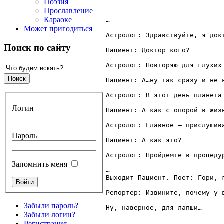
Поэзия
Прославление
Караоке
… 

Может пригодиться
Астролог: Здравствуйте, я докт
Поиск по сайту
Пациент: Доктор кого? 

Астролог: Повторяю для глухих
Пациент: А…ну так сразу и не в
Астролог: В этот день планета
Логин
Пациент: А как с опорой в жизн
Астролог: Главное – прислушива
Пароль
Пациент: А как это? 

Астролог: Пройдемте в процедур
Запомнить меня
…

Выходит Пациент. Поет: Гори, 
Репортер: Извините, почему у 
Забыли пароль?
Ну, наверное, для лапши… 

Забыли логин?
 … 

Регистрация