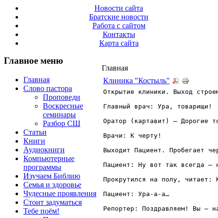
Новости сайта
Братские новости
Работа с сайтом
Контакты
Карта сайта
Главное меню
Главная
Главная
Клиника "Костыль"
Слово пастора
Открытие клиники. Выход строем
Проповеди
Воскресные
Главный врач: Ура, товарищи! 

семинары
Оратор (картавит) – Дорогие т
Разбор СШ
Статьи
Врачи: К черту! 

Книги
Аудиокниги
Выходит Пациент. Пробегает че
Компьютерные
Пациент: Ну вот так всегда – н
программы
Изучаем Библию
Прокрутился на полу, читает: 
Семья и здоровье
Чудесные проявления
Пациент: Ура-а-а… 

Стоит задуматься
Репортер: Поздравляем! Вы – на
Тебе поём!