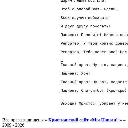
Дарим людям костыли, 

Чтоб с опорой жить могли. 

Всех научим побеждать 

И друг другу помогать! 

Пациент: Помогите! Ничего не п
Репортер: У тебя кризис довер
Репортер: Тебе полегчало? Нас 
…

Главный врач: Ну что, пациент,
Пациент: Хрю! 

Главный врач: Ну вот, подаете
Пациент: Спа-си-бо! (хрю-хрю) 
…

Все права защищены –
Христианский сайт «Мы Нашли!..»
–
2009 - 2026