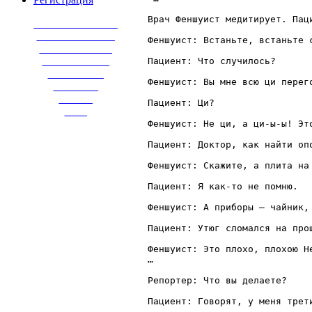
Врач Феншуист медитирует. Пац
_______________
______________
Феншуист: Встаньте, встаньте 
_____________
____________
Пациент: Что случилось? 

__________
Феншуист: Вы мне всю ци перего
________
______
Пациент: Ци? 

____
Феншуист: Не ци, а ци-ы-ы! Это
Пациент: Доктор, как найти опо
Феншуист: Скажите, а плита на 
Пациент: Я как-то не помню. 

Феншуист: А приборы – чайник, 
Пациент: Утюг сломался на про
Феншуист: Это плохо, плохою Н
…

Репортер: Что вы делаете? 

Пациент: Говорят, у меня трет