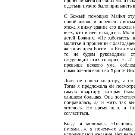
пронесли меня на своих молитвах 
с детьми нужно было привыкать 
С Божьей помощью Майкл оту
новой школе и перешел в восьм
этажа я вижу здание его школы 
всех, кто в ней находится. Моли
детей Божиих. «Не заботьтесь н
молитве и прошении с благодаре
желания пред Богом…» Если мы 
то не будем руководимы ст
следующий стих говорит: «…И 
превыше всякого ума, соблю
помышления ваши во Христе Иисус
Лиля не нашла квартиру, а по
Тогда я предложила ей посмотр
самую квартиру, которая был
слишком большая. Она посмотрел
понравилась, да и жить так вы
хотелось. Но время шло, и Л
согласиться.
Когда я молилась: «Господи
путями…», я почему-то думала,
исполнит мои желания. Нет ведь 