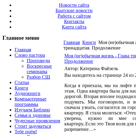
Новости сайта
Братские новости
Работа с сайтом
Контакты
Карта сайта
Главное меню
Главная
Книги
Моя (не)обычная ж
тринадцатая. Продолжение
Главная
Слово пастора
Моя (не)обычная жизнь - Глава тр
Проповеди
Продолжение
Воскресные
Автор: Катерина Файзель
семинары
Вы находитесь на странице 24 из 
Разбор СШ
Статьи
Когда я приехала, мы на лифте 
Книги
этаж. Одна квартира была для нас
Аудиокниги
дорогой. Вторая вполне подходил
Компьютерные
подумать. Мы поговорили, и з
программы
сначала узнать, согласится ли гор
Изучаем Библию
квартиру. Я стала молиться: «Отец
Семья и здоровье
уверена, нужно ли мне со
Чудесные проявления
квартиру..Если это Твоя воля для 
Стоит задуматься
разрешение…»
Тебе поём!