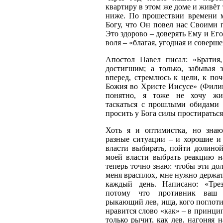
квартиру в этом же доме и живёт
ниже. По прошествии времени 
Богу, что Он повел нас Своими 
Это здорово – доверять Ему и Его
воля – «благая, угодная и соверше
Апостол Павел писал: «Братия
достигшим; а только, забывая 
вперед, стремлюсь к цели, к по
Божия во Христе Иисусе» (Филип.
понятно, я тоже не хочу жи
таскаться с прошлыми обидами
просить у Бога силы простираться
Хоть я и оптимистка, но знаю
разные ситуации – и хорошие и
власти выбирать, пойти долиной
моей власти выбрать реакцию н
теперь точно знаю: чтобы эти до
меня врасплох, мне нужно держать
каждый день. Написано: «Трезв
потому что противник ваш 
рыкающий лев, ища, кого поглотит
нравится слово «как» – в принципе
только рычит,
как
лев, нагоняя н