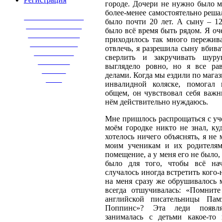
городе. Дочери не нужно было м
более-менее самостоятельно реша
_______________
было почти 20 лет. А сыну – 1
______________
было всё время быть рядом. Я оч
_____________
приходилось так много пережива
____________
отвлечь, я разрешила сыну вбива
__________
сверлить и закручивать шур
________
выглядело ровно, но я все ра
______
делами. Когда мы ездили по магаз
____
инвалидной коляске, помогал 
общем, он чувствовал себя важн
нём действительно нуждаюсь.
Мне пришлось распрощаться с уч
моём городке никто не знал, ку
хотелось ничего объяснять, я не
моим ученикам и их родителям
помещение, а у меня его не было, 
было для того, чтобы всё нач
случалось иногда встретить кого-н
на меня сразу же обрушивалось 
всегда отшучивалась: «Помнит
английской писательницы Па
Поппинс»? Эта леди появля
занималась с детьми какое-то