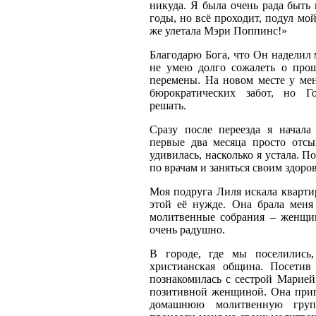
никуда. Я была очень рада быть 
годы, но всё проходит, подул мой
же улетала Мэри Поппинс!»
Благодарю Бога, что Он наделил 
не умею долго сожалеть о про
перемены. На новом месте у ме
бюрократических забот, но Г
решать.
Сразу после переезда я начала
первые два месяца просто отсы
удивилась, насколько я устала. П
по врачам и заняться своим здоро
Моя подруга Лиля искала квартир
этой её нужде. Она брала меня
молитвенные собрания – женщи
очень радушно.
В городе, где мы поселились,
христианская община. Посетив 
познакомилась с сестрой Марией
позитивной женщиной. Она приг
домашнюю молитвенную груп