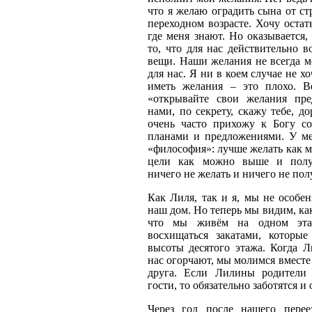
что я желаю оградить сына от ст
переходном возрасте. Хочу остат
где меня знают. Но оказывается,
то, что для нас действительно в
вещи. Наши желания не всегда 
для нас. Я ни в коем случае не хо
иметь желания – это плохо. В
«открывайте свои желания пр
нами, по секрету, скажу тебе, до
очень часто прихожу к Богу с
планами и предложениями. У ме
«философия»: лучше желать как м
цели как можно выше и полу
ничего не желать и ничего не пол
Как Лиля, так и я, мы не особен
наш дом. Но теперь мы видим, как
что мы живём на одном эта
восхищаться закатами, которы
высоты десятого этажа. Когда 
нас огорчают, мы молимся вместе
друга. Если Лилины родители
гости, то обязательно заботятся и 
Через год после нашего перее