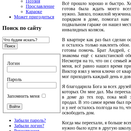
Поэзия
Всё прошло хорошо и быстро. Х
Прославление
готова была ждать моего всел
Караоке
нужно. Завхоз, пожилой мужчина
Может пригодиться
порядком в доме, помогал нам
подвальном гараже он нашел мес
Поиск по сайту
инвалидных колясок.
В квартире как раз был сделан о
и осталось только наклеить обои
готовы помочь. Брат Андрей, с
знакомы ещё с казахстанской о
Несмотря на то, что он с семьей 
Логин
меня, всё равно нашел время при
Виктор взял у меня ключи от ква
мог приходить каждый день и дов
Пароль
Я благодарила Бога за всех друзей
которых Он мне дал. Мы перееха
Запомнить меня
в доме до тех пор, пока мой 
продал. В это самое время был п
и у неё осталось полгода на то, ч
освободить дом.
Забыли пароль?
Когда мы переехали, я больше все
Забыли логин?
нужно было идти в другую школу
Регистрация